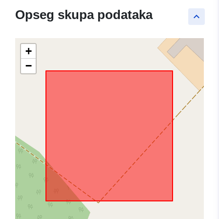
Opseg skupa podataka
keyboard_arrow_up
+
−