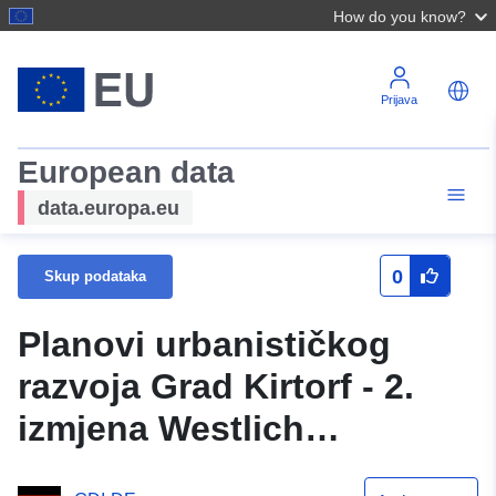
How do you know?
Prijava
European data
data.europa.eu
0
Skup podataka
Planovi urbanističkog
razvoja Grad Kirtorf - 2.
izmjena Westlich
Schulweg -