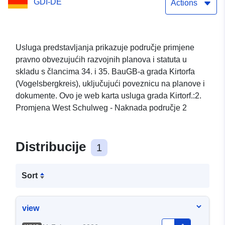
GDI-DE
Kompenzacijsko područje
Actions
2
Usluga predstavljanja prikazuje područje primjene
pravno obvezujućih razvojnih planova i statuta u
skladu s člancima 34. i 35. BauGB-a grada Kirtorfa
(Vogelsbergkreis), uključujući poveznicu na planove i
dokumente. Ovo je web karta usluga grada Kirtorf.:2.
Promjena West Schulweg - Naknada područje 2
Distribucije
1
Sort
view