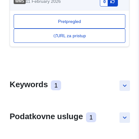
11 February 2026
WMS
0
Pretpregled
URL za pristup
Keywords
1
keyboard_arrow_down
Podatkovne usluge
1
keyboard_arrow_down