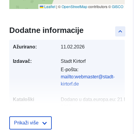
Leaflet
|
©
OpenStreetMap
contributors ©
GISCO
Dodatne informacije
keyboard_arrow_up
Ažurirano:
11.02.2026
Izdavač:
Stadt Kirtorf
E-pošta:
mailto:webmaster@stadt-
kirtorf.de
Kataloški
Dodano u data.europa.eu:
21 Febr
registar:
2026
Ažurirano na temelju podataka.eu
25 July 2026
Prikaži više