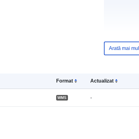
Arată mai mul
Registru cata
Format
Actualizat
-
WMS
Spațial: