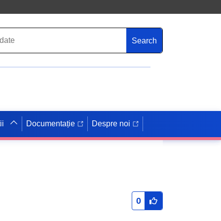
Search
ii
Documentație
Despre noi
0