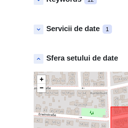
keyboard_arrow_down
Servicii de date
keyboard_arrow_down
1
Sfera setului de date
keyboard_arrow_up
+
−