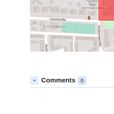
Comments
keyboard_arrow_down
0