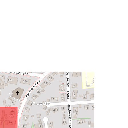
http://data.europa.eu/88u/dataset/8b
76cac4-00a4-3383-ab79-
8548f18f3ff6