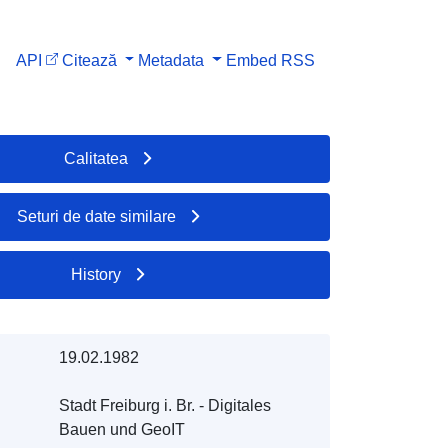
API
Citează
Metadata
Embed
RSS
Calitatea
Seturi de date similare
History
19.02.1982
Stadt Freiburg i. Br. - Digitales
Bauen und GeoIT