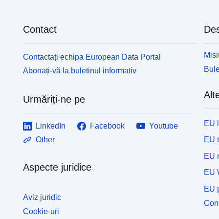
Contact
Des
Misi
Contactați echipa European Data Portal
Bule
Abonați-vă la buletinul informativ
Alte
Urmăriți-ne pe
EU 
LinkedIn
Facebook
Youtube
EU 
Other
EU r
Aspecte juridice
EU 
EU p
Aviz juridic
Cone
Cookie-uri