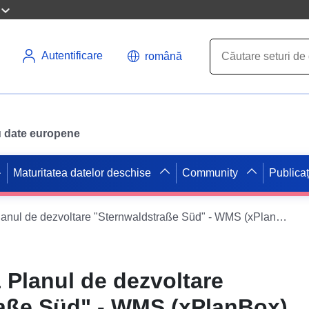
Autentificare
română
ru date europene
Maturitatea datelor deschise
Community
Publicaț
Planul B 4-041 Planul de dezvoltare "Sternwaldstraße Süd" - WMS (xPlanBox)
 Planul de dezvoltare
aße Süd" - WMS (xPlanBox)