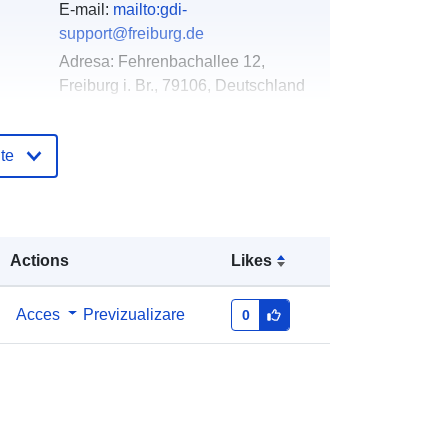
E-mail:
mailto:gdi-
support@freiburg.de
Adresa:
Fehrenbachallee 12,
Freiburg i. Br., 79106, Deutschland
Adresă URL:
http://www.freiburg.de/gdm
te
log:
Adăugat la data.europa.eu:
21 February
2026
Informații actualizate la data a.europa.eu:
Actions
Likes
25 July 2026
Acces
Previzualizare
0
Coordonate:
[ [ 7.8574, 47.986 ], [
7.8635, 47.986 ], [ 7.8635, 47.9849 ],
[ 7.8574, 47.9849 ], [ 7.8574, 47.986
] ]
Tip:
Polygon