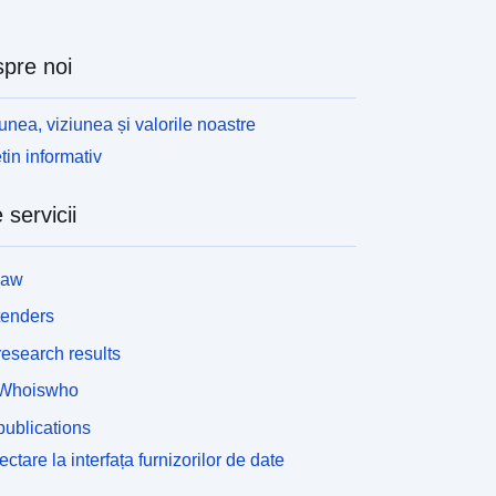
pre noi
unea, viziunea și valorile noastre
tin informativ
 servicii
law
tenders
esearch results
Whoiswho
ublications
ctare la interfața furnizorilor de date