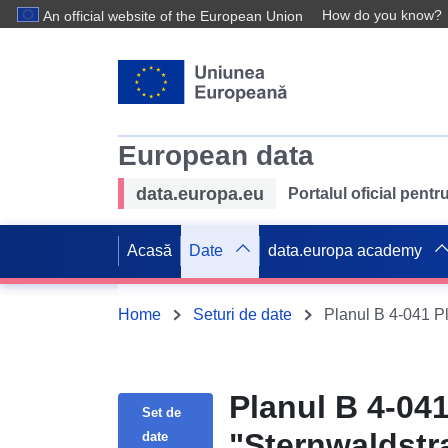
How do you know?
An official website of the European Union
European data
data.europa.eu
Portalul oficial pent
Acasă
Date
data.europa academy
Home
Seturi de date
Planul B 4-041
Set de
"Sternwaldstr
date