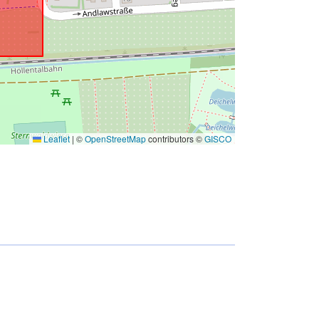
Leaflet
|
©
OpenStreetMap
contributors ©
GISCO