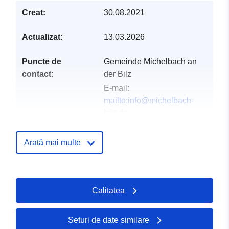
Creat:
30.08.2021
Actualizat:
13.03.2026
Puncte de
Gemeinde Michelbach an
contact:
der Bilz
E-mail:
mailto:info@michelbach-
bilz.de
Adresa:
Hirschfelder Straße
13, Michelbach an der Bilz,
Arată mai multe
74544, Deutschland
Adresă URL:
http://www.michelbach-
Calitatea
bilz.de
Registru catalog:
Adăugat la data.europa.eu:
19 Jan
Seturi de date similare