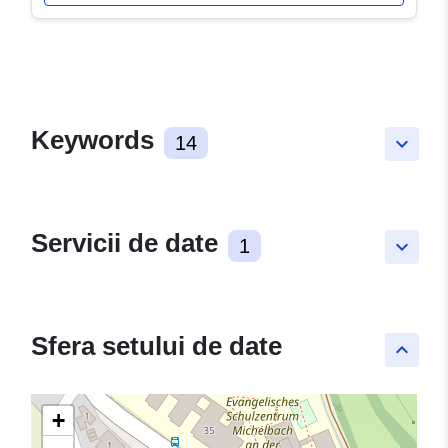
Keywords
14
keyboard_arrow_down
Servicii de date
1
keyboard_arrow_down
Sfera setului de date
keyboard_arrow_up
+