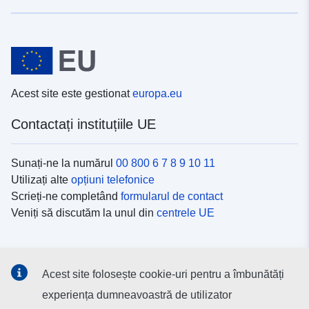
Acest site este gestionat
europa.eu
Contactați instituțiile UE
Sunați-ne la numărul
00 800 6 7 8 9 10 11
Utilizați alte
opțiuni telefonice
Scrieți-ne completând
formularul de contact
Veniți să discutăm la unul din
centrele UE
Platformele de comunicare socială
Acest site folosește cookie-uri pentru a îmbunătăți
Descoperiți canalele UE
pe rețelele sociale
experiența dumneavoastră de utilizator