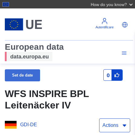
How do you know?
Autentificare
European data
data.europa.eu
0
Set de date
WFS INSPIRE BPL
Leitenäcker IV
GDI-DE
Actions