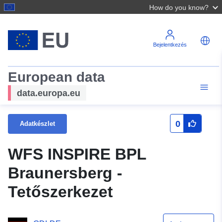
How do you know?
Bejelentkezés
European data
data.europa.eu
0
Adatkészlet
WFS INSPIRE BPL
Braunersberg -
Tetőszerkezet