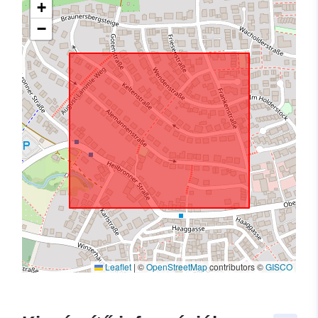
+
−
Leaflet
|
©
OpenStreetMap
contributors ©
GISCO