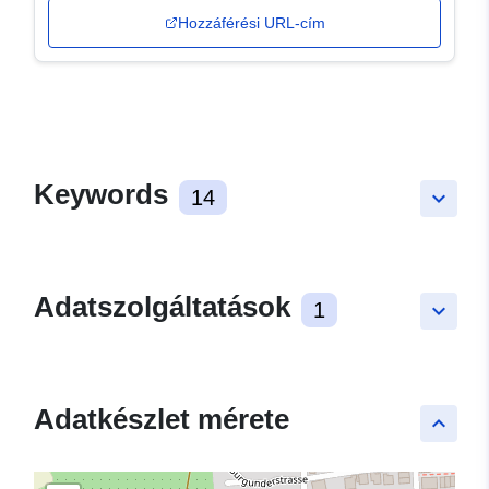
Hozzáférési URL-cím
Keywords
14
keyboard_arrow_down
Adatszolgáltatások
1
keyboard_arrow_down
Adatkészlet mérete
keyboard_arrow_up