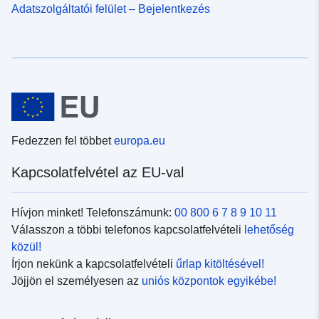
Adatszolgáltatói felület – Bejelentkezés
Fedezzen fel többet
europa.eu
Kapcsolatfelvétel az EU-val
Hívjon minket! Telefonszámunk:
00 800 6 7 8 9 10 11
Válasszon a többi telefonos kapcsolatfelvételi
lehetőség
közül!
Írjon nekünk a kapcsolatfelvételi
űrlap kitöltésével!
Jöjjön el személyesen az
uniós központok egyikébe!