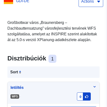
GDI-DE
Actions
Großbottwar város „Braunersberg –
Dachbauttensatzung” városfejlesztési tervének WFS
szolgáltatása, amelyet az INSPIRE szerint alakítottak
át az 5.0-s verzió XPlanung-adatkészlete alapján.
Disztribúciók
1
Sort
letöltés
-
WFS
0