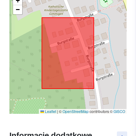
+
−
Leaflet
|
©
OpenStreetMap
contributors ©
GISCO
Informacje dodatkowe