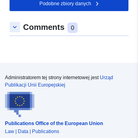
50.5552 ], [ 7.16405,
Podobne zbiory danych
50.5568 ] ]
Typ:
Polygon
Comments
keyboard_arrow_down
0
uriRef:
http://data.europa.eu/88u/dataset
d11d-237b-6eda-1b31ca3eb7db
Administratorem tej strony internetowej jest
Urząd
Publikacji Unii Europejskiej
Publications Office of the European Union
Law | Data | Publications