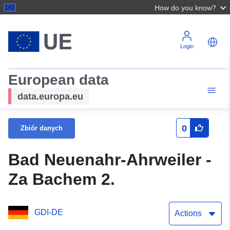
How do you know?
Login
European data
data.europa.eu
0
Zbiór danych
Bad Neuenahr-Ahrweiler -
Za Bachem 2.
GDI-DE
Actions