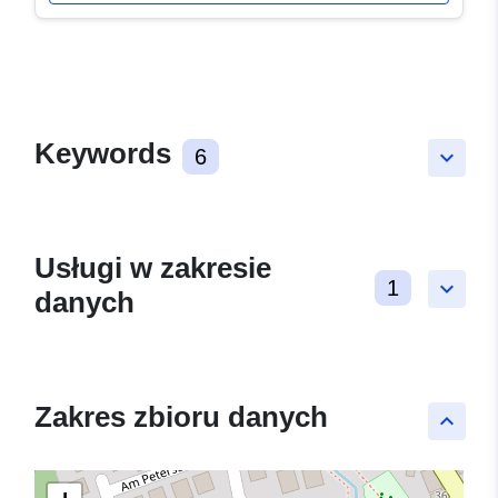
Keywords
6
keyboard_arrow_down
Usługi w zakresie
1
keyboard_arrow_down
danych
Zakres zbioru danych
keyboard_arrow_up