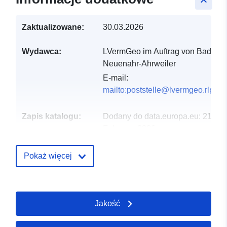
keyboard_arrow_up
Zaktualizowane:
30.03.2026
Wydawca:
LVermGeo im Auftrag von Bad
Neuenahr-Ahrweiler
E-mail:
mailto:poststelle@lvermgeo.rlp.de
Zapis katalogu:
Dodany do data.europa.eu:
21
February 2026
Zaktualizowano dane.europa.eu:
25 July 2026
Pokaż więcej
Przestrzenne:
Współrzędne:
[ [ 7.16405,
50.5568 ], [ 7.16589,
Jakość
50.5568 ], [ 7.16589,
50.5552 ], [ 7.16405,