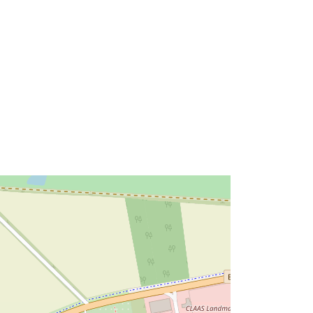
52.1351746 ], [ 10.9378129,
52.1351746 ], [ 10.9378129,
52.1380419 ] ]
Tip:
Polygon
Vir:
http://data.europa.eu/eli/reg/2009/97
6
http://data.europa.eu/88u/dataset/8b
a6f053-59d6-499d-bbb7-
af16426868de