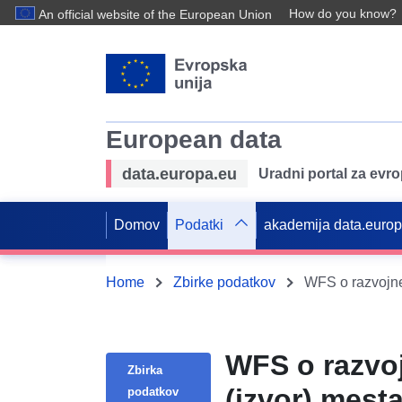
How do you know?
An official website of the European Union
European data
data.europa.eu
Uradni portal za evr
Domov
Podatki
akademija data.euro
Home
Zbirke podatkov
WFS o razvojne
WFS o razvo
Zbirka
(izvor) mes
podatkov