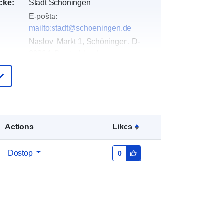
čke:
Stadt Schöningen
E-pošta:
mailto:stadt@schoeningen.de
Naslov:
Markt 1, Schöningen, D-
38364, Deutschland
Katalog:
https://www.schoeningen.de/leben/b
auen-
wohnen/bauleitplanung/bauleitplaen
e-...
Actions
Likes
pis:
Dodano v data.europa.eu:
21 March 2026
Posodobljeno na spletišču Data.europa.eu:
Dostop
0
25 July 2026
Usklajuje:
[ [ 10.9378129,
52.1380419 ], [ 10.9416392,
52.1380419 ], [ 10.9416392,