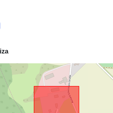
Ustreza:
iza
uriRef: