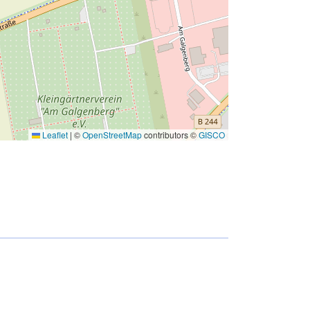
Leaflet
|
©
OpenStreetMap
contributors ©
GISCO