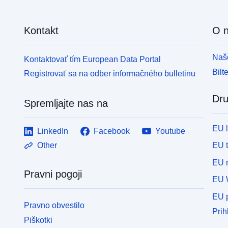
Kontakt
O 
Naše
Kontaktovať tím European Data Portal
Bilt
Registrovať sa na odber informačného bulletinu
Dru
Spremljajte nas na
EU 
LinkedIn
Facebook
Youtube
EU 
Other
EU r
Pravni pogoji
EU 
EU p
Pravno obvestilo
Prih
Piškotki