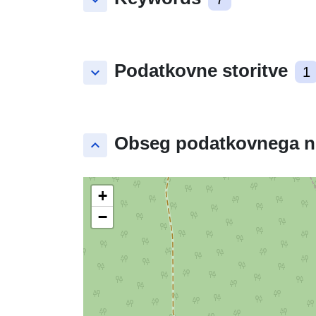
keyboard_arrow_down
Podatkovne storitve
keyboard_arrow_down
1
Obseg podatkovnega n
keyboard_arrow_up
+
−