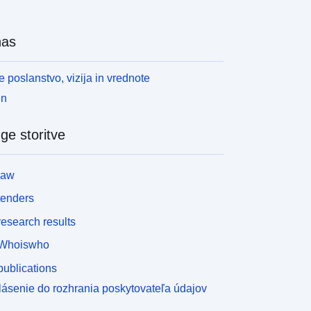
nas
 poslanstvo, vizija in vrednote
en
ge storitve
law
tenders
esearch results
Whoiswho
ublications
lásenie do rozhrania poskytovateľa údajov