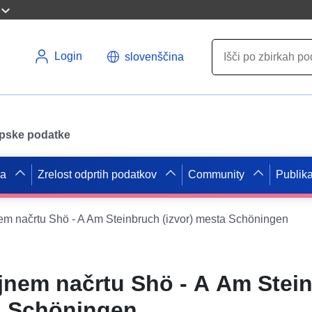
Login
slovenščina
opske podatke
pa
Zrelost odprtih podatkov
Community
Publika
m načrtu Shö - A Am Steinbruch (izvor) mesta Schöningen
jnem načrtu Shö - A Am Stei
ta Schöningen