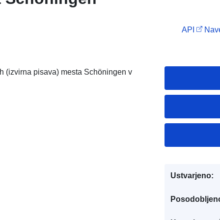
API
Nave
 (izvirna pisava) mesta Schöningen v
Ustvarjeno:
Posodobljen