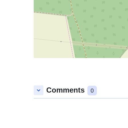
Comments
keyboard_arrow_down
0