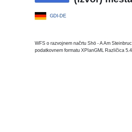
GDI-DE
WFS o razvojnem načrtu Shö - A Am Steinbruch
podatkovnem formatu XPlanGML Različica 5.4