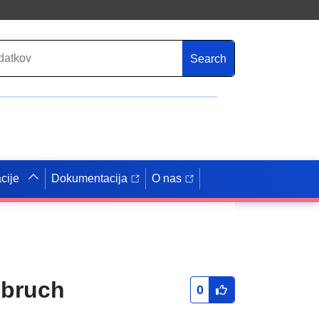
Search
cije
Dokumentacija
O nas
nbruch
0