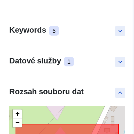
Keywords
6
keyboard_arrow_down
Datové služby
1
keyboard_arrow_down
Rozsah souboru dat
keyboard_arrow_up
+
−