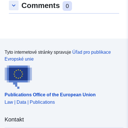
Comments
keyboard_arrow_down
0
uriRef:
http://data.europa.eu/88u/dataset/
ad0d-c6c7-4c25-8b251210e942
Tyto internetové stránky spravuje
Úřad pro publikace
Evropské unie
Publications Office of the European Union
Law | Data | Publications
Kontakt