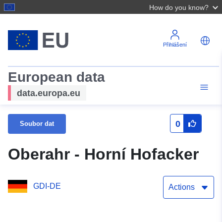
How do you know?
Přihlášení
European data
data.europa.eu
0
Soubor dat
Oberahr - Horní Hofacker
GDI-DE
Actions