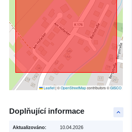
Leaflet
|
©
OpenStreetMap
contributors ©
GISCO
Doplňující informace
keyboard_arrow_up
Aktualizováno:
10.04.2026