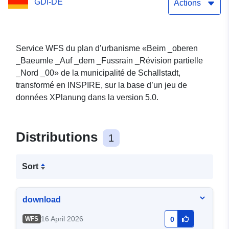
GDI-DE
_00
Actions
Service WFS du plan d’urbanisme «Beim _oberen
_Baeumle _Auf _dem _Fussrain _Révision partielle
_Nord _00» de la municipalité de Schallstadt,
transformé en INSPIRE, sur la base d’un jeu de
données XPlanung dans la version 5.0.
Distributions
1
Sort
download
16 April 2026
WFS
0