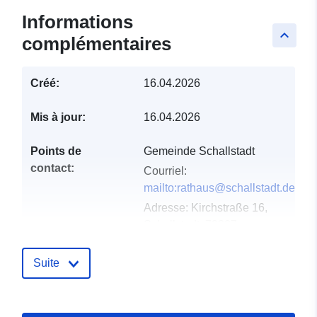
Informations
keyboard_arrow_up
complémentaires
Créé:
16.04.2026
Mis à jour:
16.04.2026
Points de
Gemeinde Schallstadt
contact:
Courriel:
mailto:rathaus@schallstadt.de
Adresse:
Kirchstraße 16,
Schallstadt, 79227,
Deutschland
URL:
Suite
http://www.schallstadt.de
Compte rendu du
Ajoutée à data.europa.eu:
02