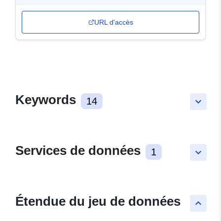
URL d'accès
Keywords
14
keyboard_arrow_down
Services de données
1
keyboard_arrow_down
Étendue du jeu de données
keyboard_arrow_up