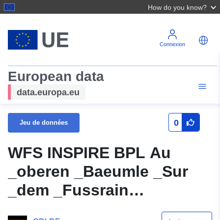
How do you know?
Connexion
European data
data.europa.eu
0
Jeu de données
WFS INSPIRE BPL Au
_oberen _Baeumle _Sur
_dem _Fussrain
_Réédition partielle _Nord