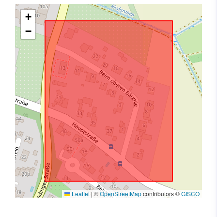
+
−
Leaflet
|
©
OpenStreetMap
contributors ©
GISCO