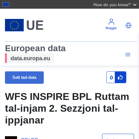
How do you know?
Illoggjar
European data
data.europa.eu
0
Sett tad-data
WFS INSPIRE BPL Ruttam
tal-injam 2. Sezzjoni tal-
ippjanar