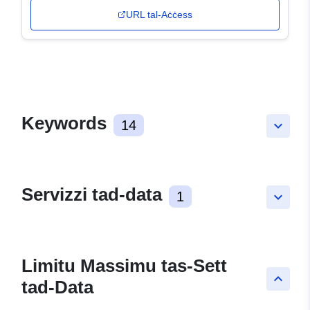
URL tal-Aċċess
Keywords
14
keyboard_arrow_down
Servizzi tad-data
1
keyboard_arrow_down
Limitu Massimu tas-Sett
keyboard_arrow_up
tad-Data