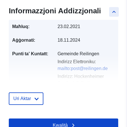
Informazzjoni Addizzjonali
keyboard_arrow_up
Maħluq:
23.02.2021
Aġġornati:
18.11.2024
Punti ta' Kuntatt:
Gemeinde Reilingen
Indirizz Elettroniku:
mailto:post@reilingen.de
Indirizz:
Hockenheimer
Straße 1-3, Reilingen,
68799, Deutschland
URL:
http://www.reilingen.de
Uri Aktar
Reġistru tal-
Miżjud ma’ data.europa.eu:
Katalgu:
21 February 2026
Kwalità