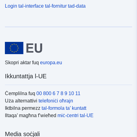
Login tal-interface tal-fornitur tad-data
Skopri aktar fuq
europa.eu
Ikkuntattja l-UE
Ċemplilna fuq
00 800 6 7 8 9 10 11
Uża alternattivi
telefoniċi oħrajn
Iktbilna permezz
tal-formola ta’ kuntatt
Iltaqa’ magħna f’wieħed
miċ-ċentri tal-UE
Media soċjali