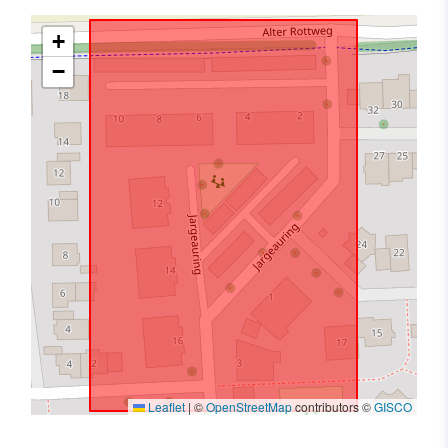
+
−
Leaflet
|
©
OpenStreetMap
contributors ©
GISCO