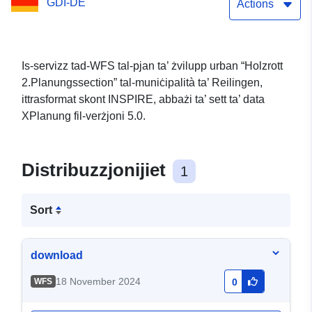
GDI-DE
Actions
Is-servizz tad-WFS tal-pjan ta’ żvilupp urban “Holzrott
2.Planungssection” tal-muniċipalità ta’ Reilingen,
ittrasformat skont INSPIRE, abbażi ta’ sett ta’ data
XPlanung fil-verżjoni 5.0.
Distribuzzjonijiet
1
Sort
download
18 November 2024
WFS
0