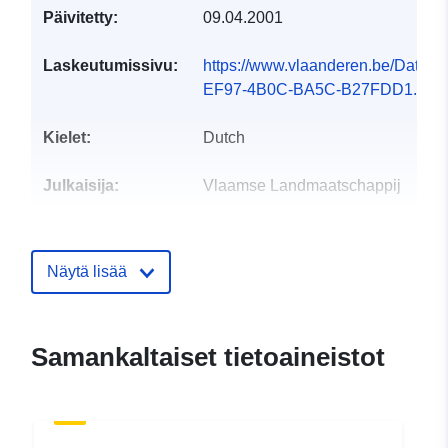
Päivitetty:
09.04.2001
Laskeutumissivu:
https://www.vlaanderen.be/Data
EF97-4B0C-BA5C-B27FDD1...
Kielet:
Dutch
Julkaisija:
Vlaamse Landmaatschappij
Yhteyspisteet:
Datavindplaats Vlaanderen
S-posti:
Näytä lisää
mailto:digitaal.vlaanderen@vlaan
Luetteloluetteloa
Lisätty dataan.europa.eu:
28
Samankaltaiset tietoaineistot
koskeva rekisteri:
July 2026
Päivitetty data.europa.eu:
29
July 2026