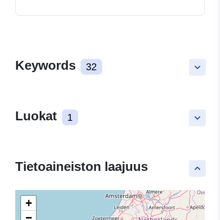
Keywords
32
keyboard_arrow_down
Luokat
1
keyboard_arrow_down
Tietoaineiston laajuus
keyboard_arrow_up
+
−