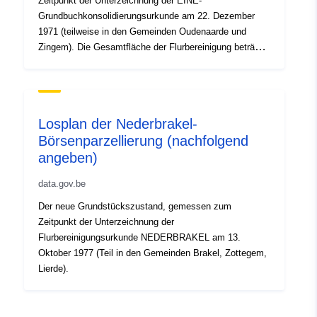
Zeitpunkt der Unterzeichnung der EINE-
B5A9-0EC7CFABCD67
Grundbuchkonsolidierungsurkunde am 22. Dezember
1971 (teilweise in den Gemeinden Oudenaarde und
Muut tunnisteet:
Zingem). Die Gesamtfläche der Flurbereinigung beträgt
981 ha.
uriRef:
http://data.europa.eu/88u/dataset
dd43-4d3b-b5a9-0ec7cfabcd67
Losplan der Nederbrakel-
Käyttöoikeudet:
non-public
Börsenparzellierung (nachfolgend
angeben)
Ajallinen
29 September 1995
kattavuus:
 -
25 December 1995
data.gov.be
Der neue Grundstückszustand, gemessen zum
Zeitpunkt der Unterzeichnung der
Flurbereinigungsurkunde NEDERBRAKEL am 13.
Oktober 1977 (Teil in den Gemeinden Brakel, Zottegem,
Lierde).