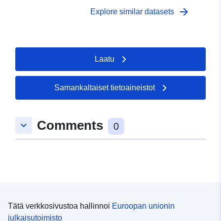
arrow_forward
Explore similar datasets
Laatu
Samankaltaiset tietoaineistot
Comments
keyboard_arrow_down
0
Tätä verkkosivustoa hallinnoi
Euroopan unionin
julkaisutoimisto