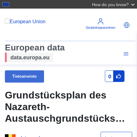
How do you know?
Sisäänkirjautuminen
European data
data.europa.eu
0
Tietoaineisto
Grundstücksplan des
Nazareth-
Austauschgrundstücks
(nachfolgend angeben)