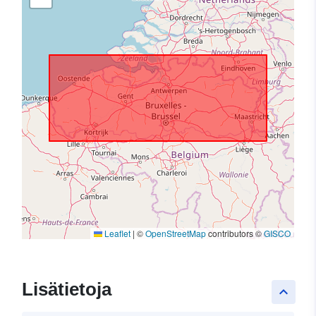
Leaflet
|
©
OpenStreetMap
contributors ©
GISCO
Lisätietoja
keyboard_arrow_up