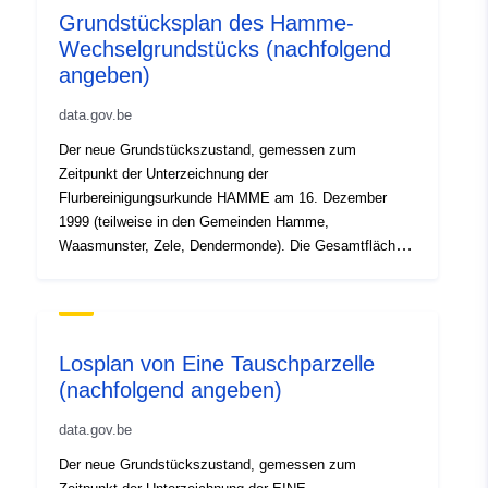
Grundstücksplan des Hamme-
Alueellinen:
Koordinaatit:
[ [ 2.54, 51.51 ],
Wechselgrundstücks (nachfolgend
[ 5.92, 51.51 ], [ 5.92, 50.67 ],
angeben)
[ 2.54, 50.67 ], [ 2.54, 51.51 ]
]
data.gov.be
Tyyppi:
Polygon
Der neue Grundstückszustand, gemessen zum
Zeitpunkt der Unterzeichnung der
Vastaa:
Tietoaineistolinkki:
Flurbereinigungsurkunde HAMME am 16. Dezember
https://www.opengis.net/def/crs/
1999 (teilweise in den Gemeinden Hamme,
Tietoaineistolinkki:
Waasmunster, Zele, Dendermonde). Die Gesamtfläche
der Flurbereinigung beträgt 1462 ha.
http://www.isotc211.org/2005/gmd
Tietoaineistolinkki:
https://www.opengis.net/def/crs/
Losplan von Eine Tauschparzelle
Alkuperä:
Tietoaineistolinkki:
http://data.gov.
(nachfolgend angeben)
known/genid/prov/2cdf348225a551
data.gov.be
Der neue Grundstückszustand, gemessen zum
Tunnisteet:
8C249571-DD43-4D3B-