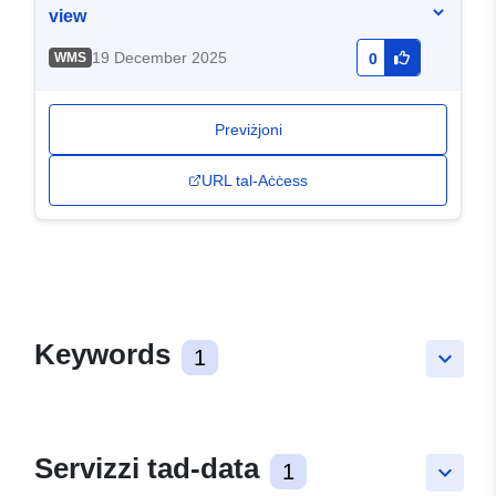
view
19 December 2025
WMS
0
Previżjoni
URL tal-Aċċess
Keywords
1
keyboard_arrow_down
Servizzi tad-data
1
keyboard_arrow_down