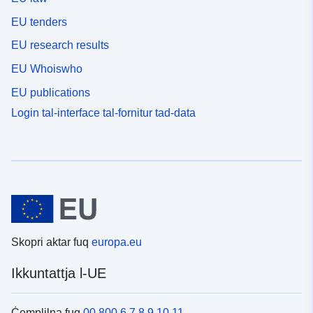
EU tenders
EU research results
EU Whoiswho
EU publications
Login tal-interface tal-fornitur tad-data
Skopri aktar fuq
europa.eu
Ikkuntattja l-UE
Ċemplilna fuq
00 800 6 7 8 9 10 11