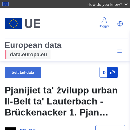
How do you know?
Illoggjar
European data
data.europa.eu
0
Sett tad-data
Pjanijiet ta' żvilupp urban
Il-Belt ta' Lauterbach -
Brückenacker 1. Pjan
supplimentari