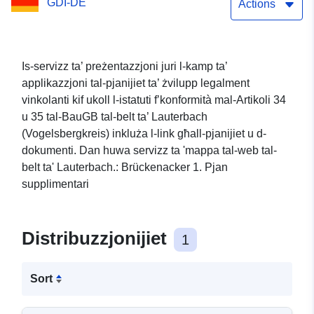
GDI-DE
Actions
Is-servizz ta’ preżentazzjoni juri l-kamp ta’
applikazzjoni tal-pjanijiet ta’ żvilupp legalment
vinkolanti kif ukoll l-istatuti f’konformità mal-Artikoli 34
u 35 tal-BauGB tal-belt ta’ Lauterbach
(Vogelsbergkreis) inkluża l-link għall-pjanijiet u d-
dokumenti. Dan huwa servizz ta 'mappa tal-web tal-
belt ta' Lauterbach.: Brückenacker 1. Pjan
supplimentari
Distribuzzjonijiet
1
Sort