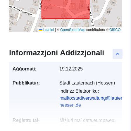
Leaflet
|
©
OpenStreetMap
contributors ©
GISCO
Informazzjoni Addizzjonali
keyboard_arrow_up
Aġġornati:
19.12.2025
Pubblikatur:
Stadt Lauterbach (Hessen)
Indirizz Elettroniku:
mailto:stadtverwaltung@lauterbac
hessen.de
Reġistru tal-
Miżjud ma’ data.europa.eu:
Katalgu:
21 February 2026