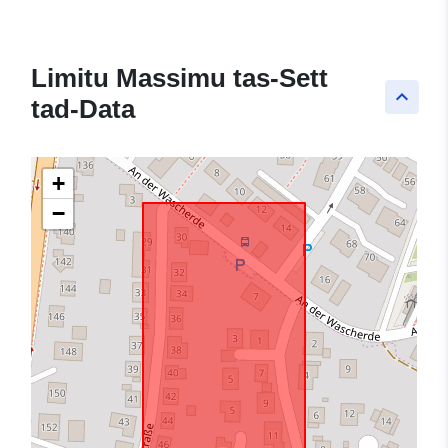
Limitu Massimu tas-Sett
keyboard_arrow_up
tad-Data
+
−