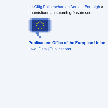
Is í
Oifig Foilseachán an Aontais Eorpaigh
a
bhainistíonn an suíomh gréasáin seo.
Publications Office of the European Union
Law | Data | Publications