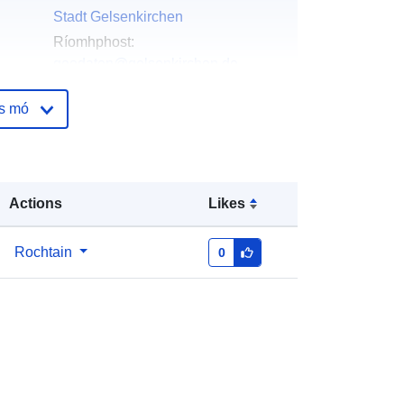
Stadt Gelsenkirchen
Ríomhphost:
geodaten@gelsenkirchen.de
Leathanach baile:
os mó
https://www.gelsenkirchen.de
ála:
Stadt Gelsenkirchen
Ríomhphost:
Actions
Likes
mailto:geodaten@gelsenkirchen.de
URL:
https://www.gelsenkirchen.de
Rochtain
0
óige:
Curtha le data.europa.eu:
02 June
2026
Nuashonraithe ar data.europa.eu:
01 August 2026
Comhordanáidí:
[ [ 6.98, 51.64 ], [