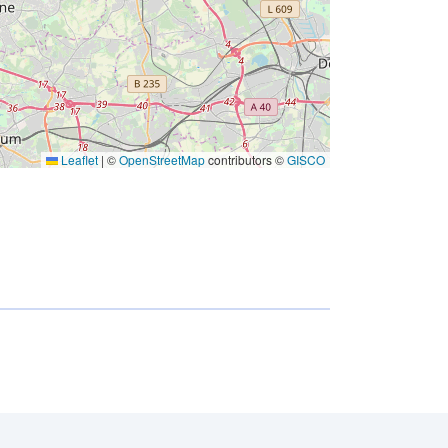
Leaflet
|
©
OpenStreetMap
contributors ©
GISCO