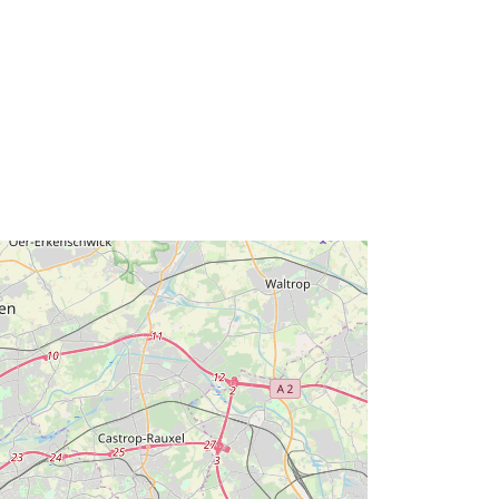
7.16, 51.64 ], [ 7.16, 51.47 ], [ 6.98,
51.47 ], [ 6.98, 51.64 ] ]
Clóscríobh:
Polygon
8c400087-6e22-4543-b72c-
a63ac9d11599
http://data.europa.eu/88u/dataset/8c
400087-6e22-4543-b72c-
a63ac9d11599
ht
continuous
Acmhainn:
http://inspire.ec.europa.eu/metadata-
codelist/ResourceType/dataset