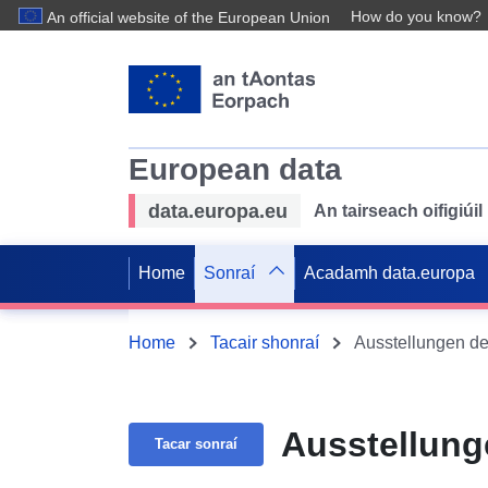
How do you know?
An official website of the European Union
European data
data.europa.eu
An tairseach oifigiú
Home
Sonraí
Acadamh data.europa
Home
Tacair shonraí
Ausstellungen de
Ausstellung
Tacar sonraí