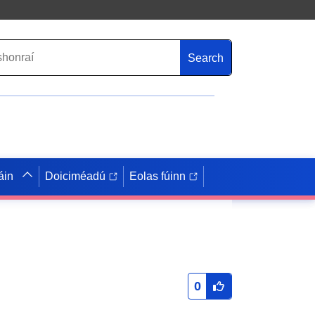
Search
áin
Doiciméadú
Eolas fúinn
0