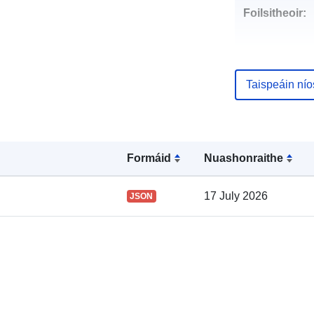
Foilsitheoir:
Taispeáin ní
Pointí teagmh
Formáid
Nuashonraithe
17 July 2026
JSON
Taifead Catal
Spásúil: