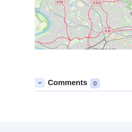
Comments
keyboard_arrow_down
0