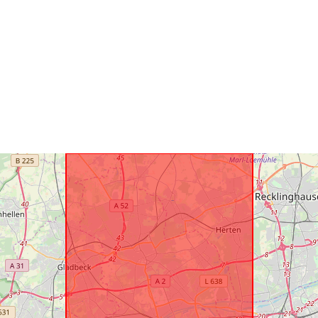
Aitheantóirí:
uriRef:
Tréimhsiúlac
Fabhraithe:
Clóscríobh: