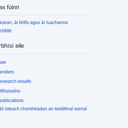
as fúinn
isean, ár bhfís agus ár luachanna
htlitir
rbhísí eile
law
tenders
esearch results
Whoiswho
ublications
il isteach chomhéadan an tsoláthraí sonraí