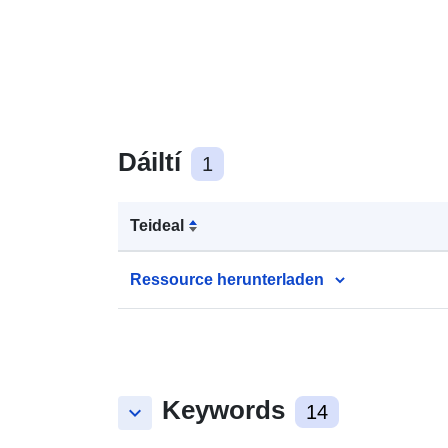
Dáiltí
1
Teideal
Ressource herunterladen
Keywords
keyboard_arrow_down
14