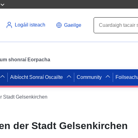
Logáil isteach
Gaeilge
il um shonraí Eorpacha
Aibíocht Sonraí Oscailte
Community
Foilseach
r Stadt Gelsenkirchen
en der Stadt Gelsenkirchen