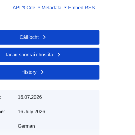
API
Cite
Metadata
Embed
RSS
Cáilíocht
Tacair shonraí chosúla
History
:
16.07.2026
e:
16 July 2026
German