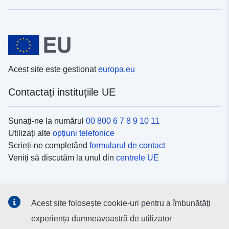
Acest site este gestionat
europa.eu
Contactați instituțiile UE
Sunați-ne la numărul
00 800 6 7 8 9 10 11
Utilizați alte
opțiuni telefonice
Scrieți-ne completând
formularul de contact
Veniți să discutăm la unul din
centrele UE
Platformele de comunicare socială
Acest site folosește cookie-uri pentru a îmbunătăți
Descoperiți canalele UE
pe rețelele sociale
experiența dumneavoastră de utilizator