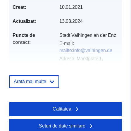
Creat:
10.01.2021
Actualizat:
13.03.2024
Puncte de
Stadt Vaihingen an der Enz
contact:
E-mail:
mailto:info@vaihingen.de
Adresa:
Marktplatz 1,
Vaihingen an der Enz,
71665, Deutschland
Adresă URL:
Arată mai multe
http://www.vaihingen.de
Registru catalog:
Adăugat la data.europa.eu:
21 Feb
Calitatea
2026
Informații actualizate la data a.eur
25 July 2026
Seturi de date similare