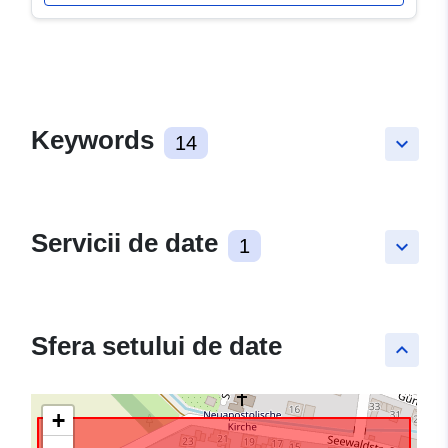
Keywords
14
keyboard_arrow_down
Servicii de date
1
keyboard_arrow_down
Sfera setului de date
keyboard_arrow_up
+