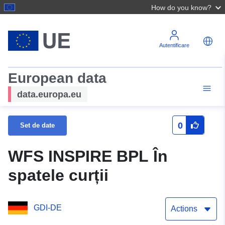
How do you know?
Autentificare
European data
data.europa.eu
0
Set de date
WFS INSPIRE BPL În
spatele curții
GDI-DE
Actions