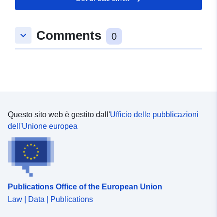
53.2134566 ], [ 7.7170236,
53.211659 ], [ 7.7088726,
Comments
keyboard_arrow_down
53.211659 ], [ 7.7088726,
0
53.2134566 ] ]
Tipo:
Polygon
Conforme a:
Risorsa:
http://data.europa.eu/eli/reg/2009/
Questo sito web è gestito dall'
Ufficio delle pubblicazioni
uriRef:
http://data.europa.eu/88u/dataset/
dell'Unione europea
d68f-499d-9c9c-74b7341d91f0
Publications Office of the European Union
Law | Data | Publications