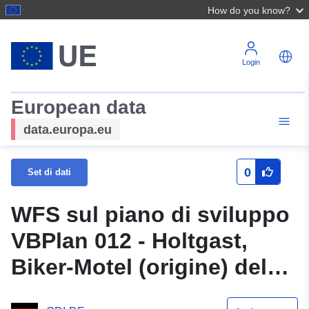
How do you know?
Login
European data
data.europa.eu
0
Set di dati
WFS sul piano di sviluppo
VBPlan 012 - Holtgast,
Biker-Motel (origine) del
comune di Apen