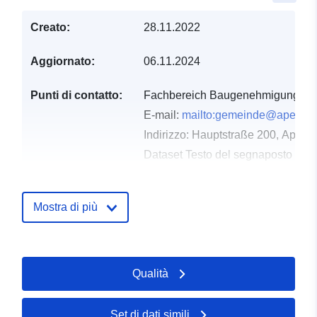
Creato:
28.11.2022
Aggiornato:
06.11.2024
Punti di contatto:
Fachbereich Baugenehmigung, Ba
E-mail:
mailto:gemeinde@apen.d
Indirizzo:
Hauptstraße 200, Apen,
Dataset Testo del segnaposto del 
http://www.apen.de
Mostra di più
Registro del
Aggiunta a data.europa.eu:
21
catalogo:
February 2026
Aggiornato su data.europa.eu:
25 July 2026
Qualità
Spaziale:
Coordinate:
[ [ 7.7088726,
Set di dati simili
53.2134566 ], [ 7.7170236,