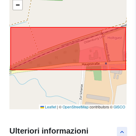
−
Leaflet
|
©
OpenStreetMap
contributors ©
GISCO
Ulteriori informazioni
keyboard_arrow_up