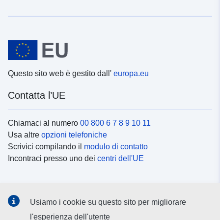
Questo sito web è gestito dall'
europa.eu
Contatta l’UE
Chiamaci al numero
00 800 6 7 8 9 10 11
Usa altre
opzioni telefoniche
Scrivici compilando il
modulo di contatto
Incontraci presso uno dei
centri dell'UE
Social media
Usiamo i cookie su questo sito per migliorare
Cerca i
canali social
l'esperienza dell'utente