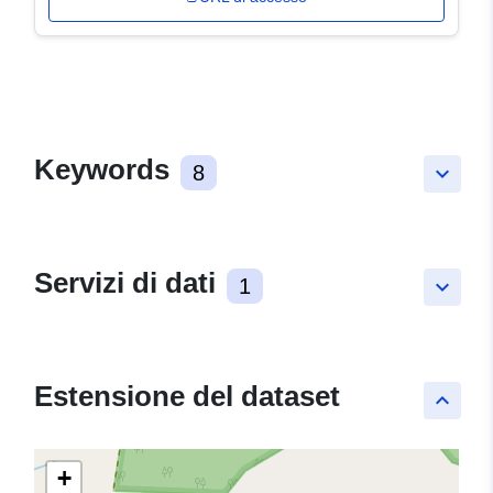
Keywords
8
keyboard_arrow_down
Servizi di dati
1
keyboard_arrow_down
Estensione del dataset
keyboard_arrow_up
+