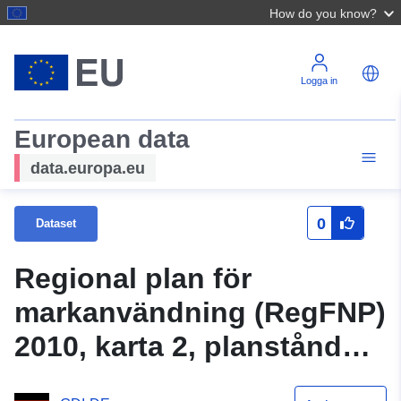
How do you know?
Logga in
European data
data.europa.eu
0
Dataset
Regional plan för
markanvändning (RegFNP)
2010, karta 2, planstånd
31.01.2025 – stopp