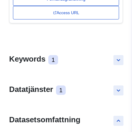
Access URL
Keywords
1
keyboard_arrow_down
Datatjänster
1
keyboard_arrow_down
Datasetsomfattning
keyboard_arrow_up