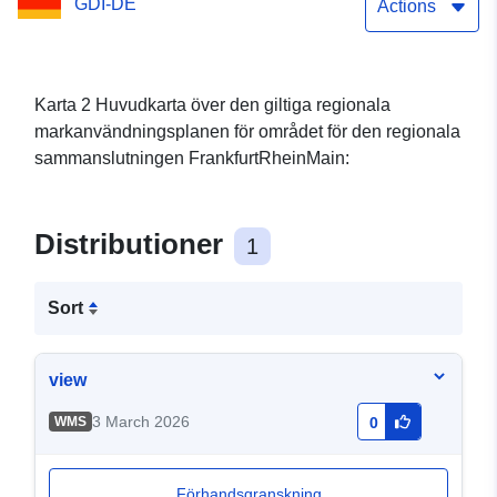
GDI-DE
Actions
Karta 2 Huvudkarta över den giltiga regionala
markanvändningsplanen för området för den regionala
sammanslutningen FrankfurtRheinMain:
Distributioner
1
Sort
view
3 March 2026
WMS
0
Förhandsgranskning