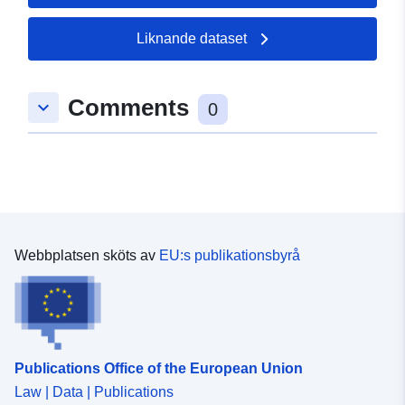
50.473743 ], [ 9.057831,
49.876417 ], [ 8.305923,
Liknande dataset
49.876417 ], [ 8.305923,
50.473743 ] ]
Comments
Typ:
Polygon
keyboard_arrow_down
0
uriRef:
http://data.europa.eu/88u/dataset
e793-ffec-0b7d-932abfb1916d
Webbplatsen sköts av
EU:s publikationsbyrå
Publications Office of the European Union
Law | Data | Publications