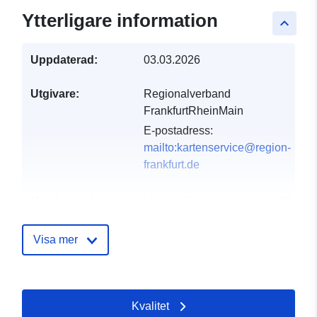
Ytterligare information
keyboard_arrow_up
Uppdaterad:
03.03.2026
Utgivare:
Regionalverband
FrankfurtRheinMain
E-postadress:
mailto:kartenservice@region-
frankfurt.de
Katalogregister:
Läggs till i data.europa.eu:
28
February 2026
Uppdaterad på data.europa.eu:
Visa mer
25 July 2026
Spatial:
Koordinater:
[ [ 8.305923,
Kvalitet
50.473743 ], [ 9.057831,