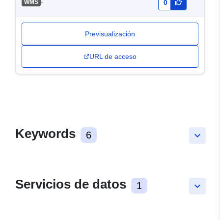
-
WMS
0
Previsualización
URL de acceso
Keywords
6
keyboard_arrow_down
Servicios de datos
1
keyboard_arrow_down