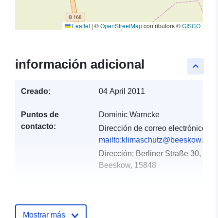
Leaflet
|
©
OpenStreetMap
contributors ©
GISCO
información adicional
keyboard_arrow_up
Creado:
04 April 2011
Puntos de
Dominic Warncke
contacto:
Dirección de correo electrónico:
mailto:klimaschutz@beeskow.de
Dirección:
Berliner Straße 30,
Beeskow, 15848
Registro del
Añadido a data.europa.eu:
01
catálogo:
October 2022
Mostrar más
Actualizado en data.europa.eu: