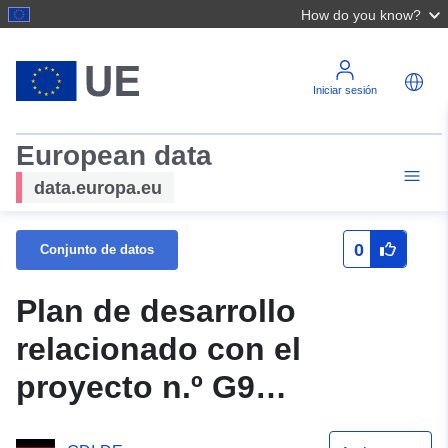
How do you know?
Iniciar sesión
European data
data.europa.eu
0
Conjunto de datos
Plan de desarrollo
relacionado con el
proyecto n.º G9
Friedländer Berg —