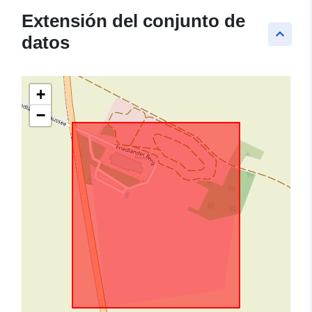
Extensión del conjunto de
keyboard_arrow_up
datos
+
−