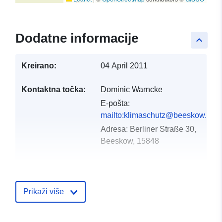
Dodatne informacije
keyboard_arrow_up
Kreirano:
04 April 2011
Kontaktna točka:
Dominic Warncke
E-pošta:
mailto:klimaschutz@beeskow.de
Adresa:
Berliner Straße 30,
Beeskow, 15848
Kataloški
Dodano u data.europa.eu:
01 Octo
registar:
2022
Prikaži više
Ažurirano na temelju podataka.eu
25 July 2026