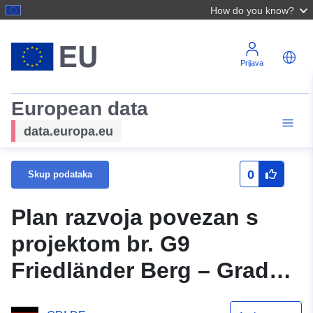
How do you know?
Prijava
European data
data.europa.eu
0
Skup podataka
Plan razvoja povezan s
projektom br. G9
Friedländer Berg – Grad
Beeskow (WMS)