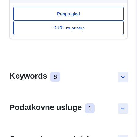
Pretpregled
URL za pristup
Keywords
6
keyboard_arrow_down
Podatkovne usluge
1
keyboard_arrow_down