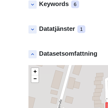
Keywords
keyboard_arrow_down
6
Datatjänster
keyboard_arrow_down
1
Datasetsomfattning
keyboard_arrow_up
+
−