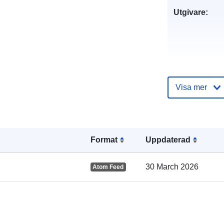
Utgivare:
Katalogregist
Visa mer
Format
Uppdaterad
Spatial:
30 March 2026
Atom Feed
uriRef: