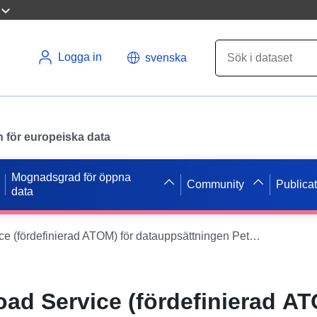
Logga in
svenska
en för europeiska data
Mognadsgrad för öppna
Community
Publica
data
Inspire Download Service (fördefinierad ATOM) för datauppsättningen Peter-Fix-Straße 2.
oad Service (fördefinierad AT