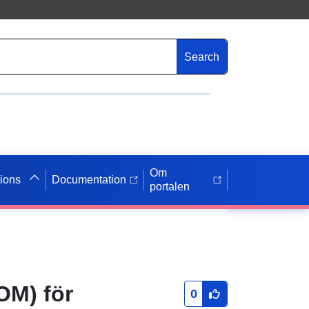
Search
Om
tions
Documentation
portalen
OM) för
0