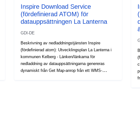
Inspire Download Service
(fördefinierad ATOM) för
datauppsättningen La Lanterna
GDI-DE
G
Beskrivning av nedladdningstjänsten Inspire
(fördefinierad atom): Utvecklingsplan La Lanterna i
B
kommunen Kelberg - Länken/länkarna för
(
nedladdning av datauppsättningarna genereras
c
dynamiskt från Get Map-anrop från ett WMS-
p
gränssnitt
f