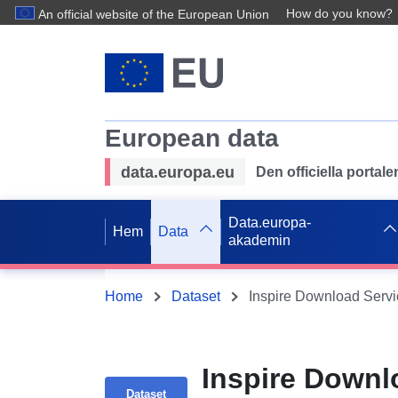
How do you know?
An official website of the European Union
European data
data.europa.eu
Den officiella portal
Data.europa-
Hem
Data
akademin
Home
Dataset
Inspire Downl
Dataset