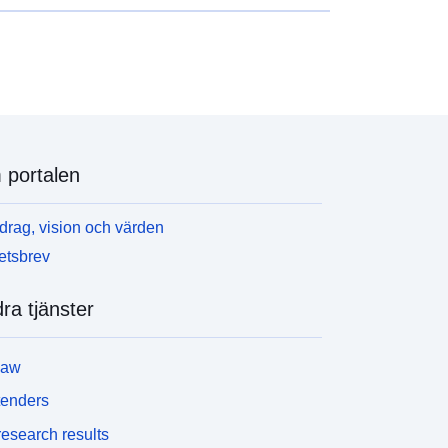
portalen
rag, vision och värden
etsbrev
ra tjänster
law
tenders
esearch results