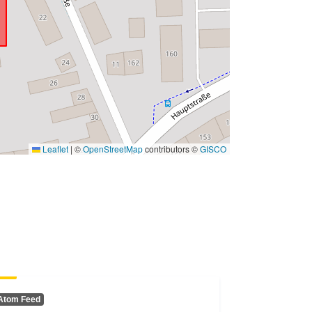
Leaflet
|
©
OpenStreetMap
contributors ©
GISCO
Atom Feed