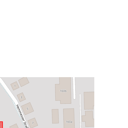
aec959-69d4-0002-66a7-
a347fac61576