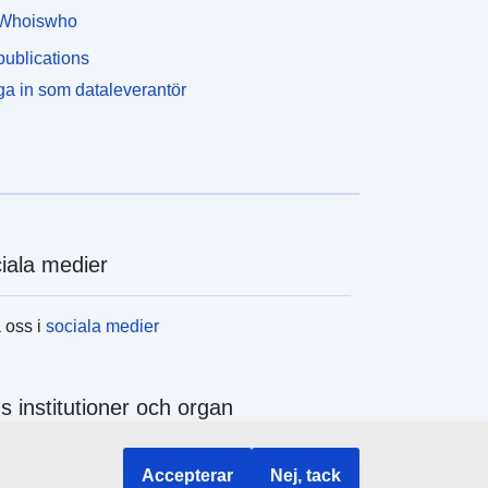
Whoiswho
ublications
a in som dataleverantör
iala medier
a oss i
sociala medier
s institutioner och organ
a alla EU-institutioner och EU-organ
Accepterar
Nej, tack