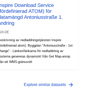
Inspire Download Service
(fördefinierad ATOM) för
datamängd Antoniusstraße 1.
ändring
DI-DE
eskrivning av nedladdningstjänsten Inspire
fördefinierad atom): Byggplan "Antoniusstraße - 1st
hange" - Länken/länkarna för nedladdning av
osterna genereras dynamiskt från Get Map-anrop
rån ett WMS-gränssnitt
arrow_forward
Explore similar datasets