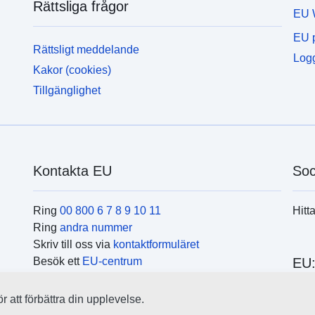
Rättsliga frågor
EU 
EU p
Rättsligt meddelande
Logg
Kakor (cookies)
Tillgänglighet
Kontakta EU
Soc
Ring
00 800 6 7 8 9 10 11
Hitt
Ring
andra nummer
Skriv till oss via
kontaktformuläret
Besök ett
EU-centrum
EU:
 att förbättra din upplevelse.
Hitt