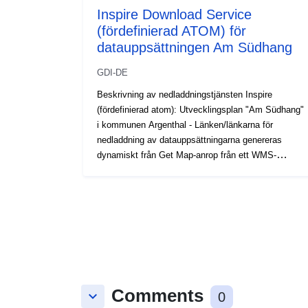
Inspire Download Service
(fördefinierad ATOM) för
datauppsättningen Am Südhang
GDI-DE
Beskrivning av nedladdningstjänsten Inspire
(fördefinierad atom): Utvecklingsplan "Am Südhang"
i kommunen Argenthal - Länken/länkarna för
nedladdning av datauppsättningarna genereras
dynamiskt från Get Map-anrop från ett WMS-
gränssnitt
Comments
keyboard_arrow_down
0