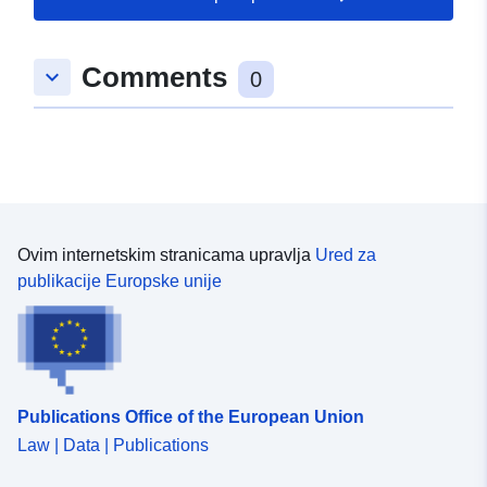
48.6515041 ], [ 8.8232945,
48.6494535 ], [ 8.8203951,
Comments
keyboard_arrow_down
48.6494535 ], [ 8.8203951,
0
48.6515041 ] ]
Tip:
Polygon
U skladu s:
Resurs:
http://data.europa.eu/eli/reg/2009/
Ovim internetskim stranicama upravlja
Ured za
uriRef:
http://data.europa.eu/88u/dataset/
publikacije Europske unije
debf-46e5-a038-993de55f5423
Publications Office of the European Union
Law | Data | Publications