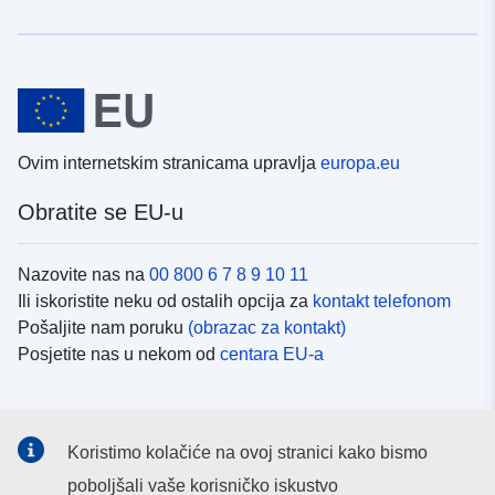
Ovim internetskim stranicama upravlja
europa.eu
Obratite se EU-u
Nazovite nas na
00 800 6 7 8 9 10 11
Ili iskoristite neku od ostalih opcija za
kontakt telefonom
Pošaljite nam poruku
(obrazac za kontakt)
Posjetite nas u nekom od
centara EU-a
Društvene mreže
Koristimo kolačiće na ovoj stranici kako bismo
Potražite kanale EU-a na
društvenim mrežama
poboljšali vaše korisničko iskustvo