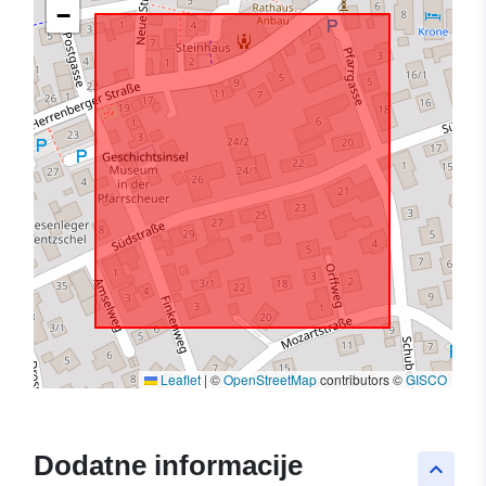
−
Leaflet
|
©
OpenStreetMap
contributors ©
GISCO
Dodatne informacije
keyboard_arrow_up