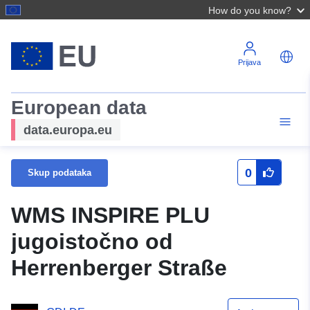
How do you know?
Prijava
European data
data.europa.eu
0
Skup podataka
WMS INSPIRE PLU
jugoistočno od
Herrenberger Straße