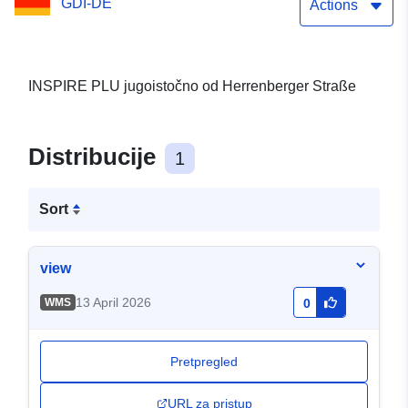
GDI-DE
Actions
INSPIRE PLU jugoistočno od Herrenberger Straße
Distribucije
1
Sort
view
13 April 2026
WMS
0
Pretpregled
URL za pristup