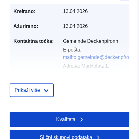
Kreirano:
13.04.2026
Ažurirano:
13.04.2026
Kontaktna točka:
Gemeinde Deckenpfronn
E-pošta:
mailto:gemeinde@deckenpfronn.d
Adresa:
Marktplatz 1,
Deckenpfronn, 75392, Deutschlan
URL:
http://www.deckenpfronn.de
Prikaži više
Kataloški
Dodano u data.europa.eu:
02 May
registar:
Ažurirano na temelju podataka.eu
25 July 2026
Kvaliteta
Prostorno:
Koordinate:
[ [ 8.8203951,
Slični skupovi podataka
48.6515041 ], [ 8.8232945,