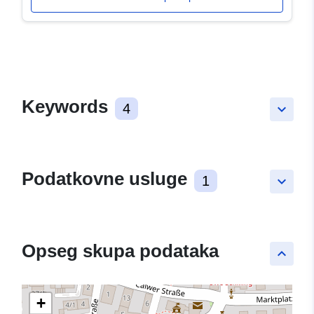
Keywords
4
keyboard_arrow_down
Podatkovne usluge
1
keyboard_arrow_down
Opseg skupa podataka
keyboard_arrow_up
+