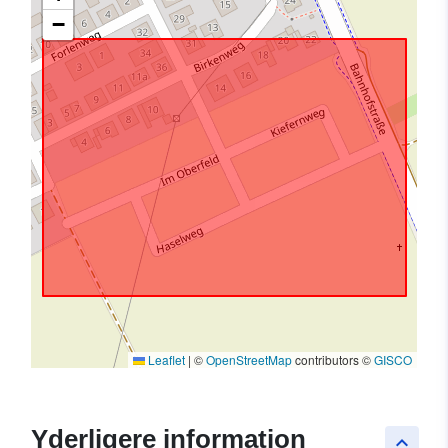
−
Leaflet
|
©
OpenStreetMap
contributors ©
GISCO
Yderligere information
keyboard_arrow_up