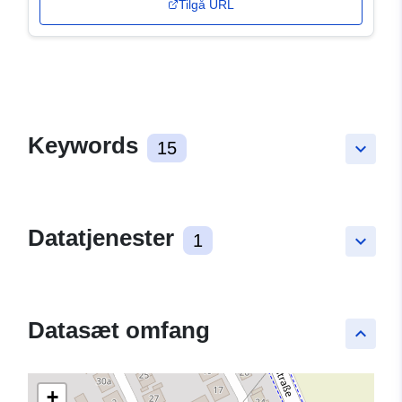
Tilgå URL
Keywords
15
keyboard_arrow_down
Datatjenester
1
keyboard_arrow_down
Datasæt omfang
keyboard_arrow_up
+