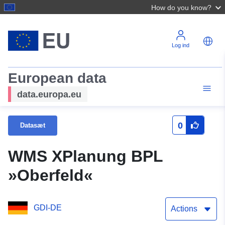
How do you know?
Log ind
European data
data.europa.eu
0
Datasæt
WMS XPlanung BPL
»Oberfeld«
GDI-DE
Actions