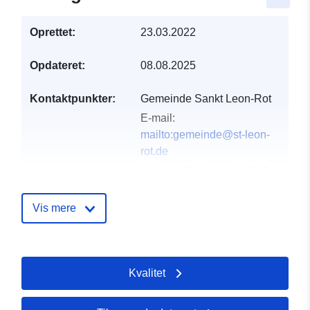
Oprettet:
23.03.2022
Opdateret:
08.08.2025
Kontaktpunkter:
Gemeinde Sankt Leon-Rot
E-mail:
mailto:gemeinde@st-leon-
rot.de
Adresse:
Rathausstraße 2,
Sankt Leon-Rot, 68789,
Deutschland
Vis mere
Webadresse:
http://www.st-
leon-rot.de
Kvalitet
Fortegnelse over
Tilføjet til data.europa.eu:
21
kataloger:
February 2026