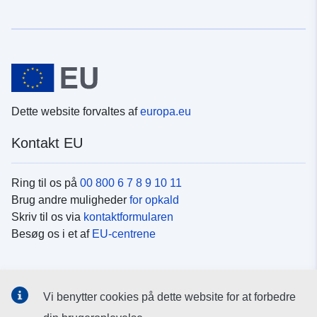
Dette website forvaltes af
europa.eu
Kontakt EU
Ring til os på
00 800 6 7 8 9 10 11
Brug andre muligheder
for opkald
Skriv til os via
kontaktformularen
Besøg os i et af
EU-centrene
Sociale medier
Vi benytter cookies på dette website for at forbedre
Søg efter EU's sider på
sociale medier