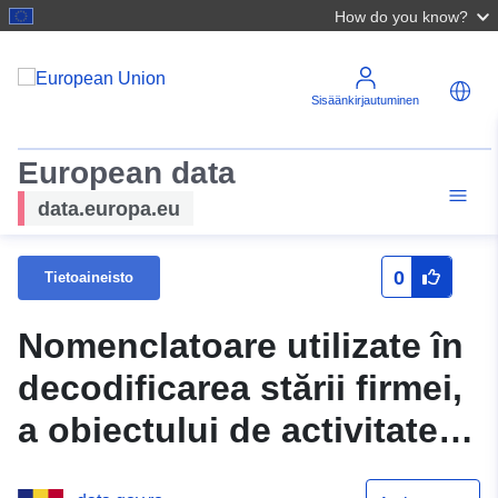
How do you know?
Sisäänkirjautuminen
European data
data.europa.eu
0
Tietoaineisto
Nomenclatoare utilizate în
decodificarea stării firmei,
a obiectului de activitate și
a versiunii CAEN -