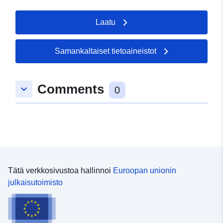
Laatu
Samankaltaiset tietoaineistot
Comments
keyboard_arrow_down
0
Tätä verkkosivustoa hallinnoi
Euroopan unionin
julkaisutoimisto