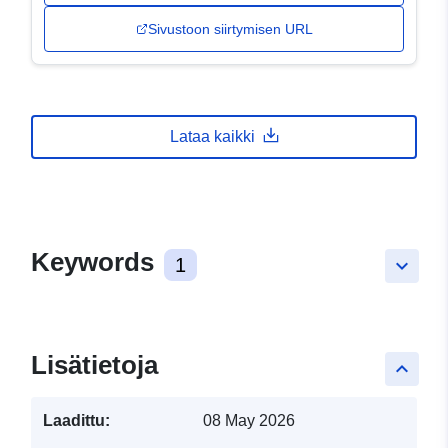
Sivustoon siirtymisen URL
Lataa kaikki
Keywords
1
keyboard_arrow_down
Lisätietoja
keyboard_arrow_up
Laadittu:
08 May 2026