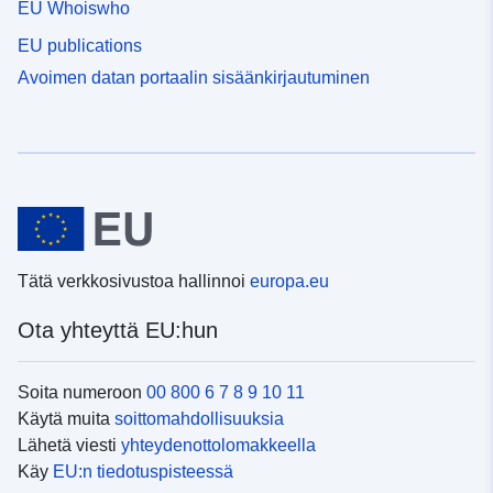
EU Whoiswho
EU publications
Avoimen datan portaalin sisäänkirjautuminen
Tätä verkkosivustoa hallinnoi
europa.eu
Ota yhteyttä EU:hun
Soita numeroon
00 800 6 7 8 9 10 11
Käytä muita
soittomahdollisuuksia
Lähetä viesti
yhteydenottolomakkeella
Käy
EU:n tiedotuspisteessä