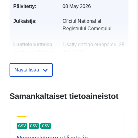
Päivitetty:
08 May 2026
Julkaisija:
Oficiul Național al
Registrului Comerțului
Luetteloluetteloa
Lisätty dataan.europa.eu:
28
koskeva rekisteri:
July 2026
Päivitetty data.europa.eu:
28
July 2026
Näytä lisää
Tunnisteet:
8d153523-8be5-49d9-aa22-
a4d1da9124ed
Samankaltaiset tietoaineistot
uriRef:
http://data.europa.eu/88u/dataset
8be5-49d9-aa22-a4d1da9124ed
CSV
CSV
CSV