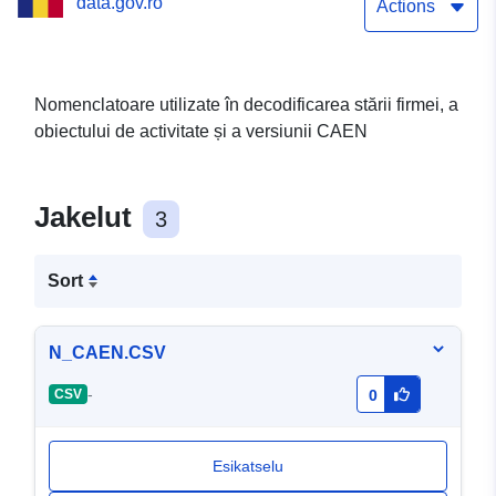
data.gov.ro
06.05.2026
Actions
Nomenclatoare utilizate în decodificarea stării firmei, a
obiectului de activitate și a versiunii CAEN
Jakelut
3
Sort
N_CAEN.CSV
-
CSV
0
Esikatselu