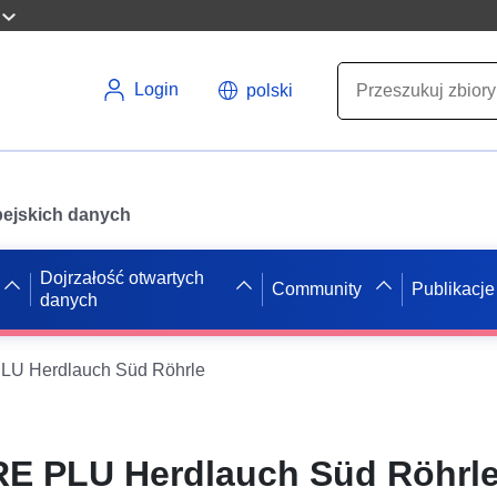
Login
polski
opejskich danych
Dojrzałość otwartych
Community
Publikacje
danych
U Herdlauch Süd Röhrle
E PLU Herdlauch Süd Röhrl