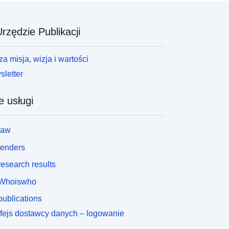
rzędzie Publikacji
a misja, wizja i wartości
letter
e usługi
law
tenders
esearch results
Whoiswho
ublications
rfejs dostawcy danych – logowanie