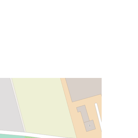
Zasób:
http://data.europa.eu/eli/reg/2009/97
6
http://data.europa.eu/88u/dataset/8d
1a60c6-9414-4f75-af42-
6c8d88c25b87