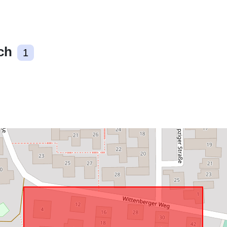
Zgodne z:
ch
1
uriRef: