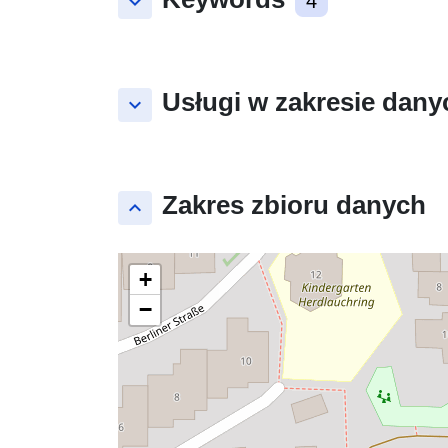
keyboard_arrow_down
4
Usługi w zakresie dany
keyboard_arrow_down
Zakres zbioru danych
keyboard_arrow_up
+
−