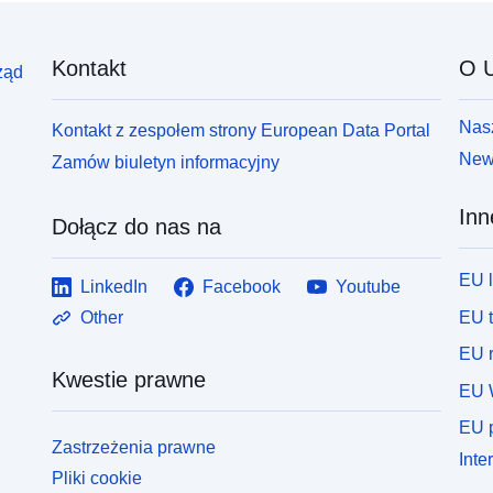
Kontakt
O U
ząd
Nasz
Kontakt z zespołem strony European Data Portal
News
Zamów biuletyn informacyjny
Inn
Dołącz do nas na
EU 
LinkedIn
Facebook
Youtube
EU 
Other
EU r
Kwestie prawne
EU 
EU p
Zastrzeżenia prawne
Inte
Pliki cookie