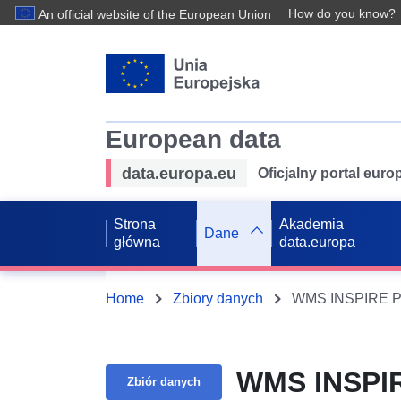
How do you know?
An official website of the European Union
European data
data.europa.eu
Oficjalny portal eur
Strona
Akademia
Dane
główna
data.europa
Home
Zbiory danych
WMS INSPIRE PL
WMS INSPIR
Zbiór danych