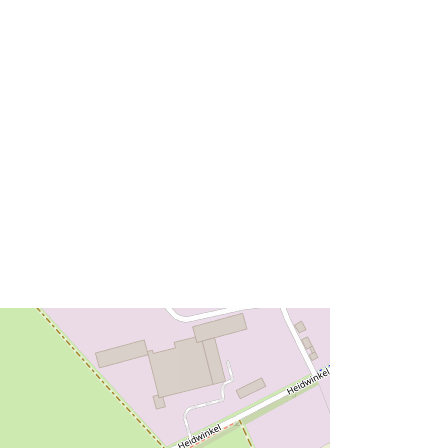
52.3139078 ], [ 10.9757249,
52.3139078 ], [ 10.9757249,
52.3167848 ] ]
Typ:
Polygon
Ressource:
http://data.europa.eu/eli/reg/2009/97
6
http://data.europa.eu/88u/dataset/8d
45ad9f-baa7-4422-ab7d-
7f1453eaa9df