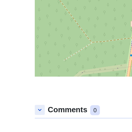
Comments
keyboard_arrow_down
0