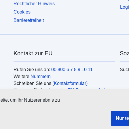
Rechtlicher Hinweis
Logi
Cookies
Barrierefreiheit
Kontakt zur EU
Soz
Rufen Sie uns an:
00 800 6 7 8 9 10 11
Suc
Weitere
Nummern
Schreiben Sie uns
(Kontaktformular)
Kommen Sie in einem der
EU-Zentren vorbei
Org
ite, um Ihr Nutzererlebnis zu
Such
EU
Nur t