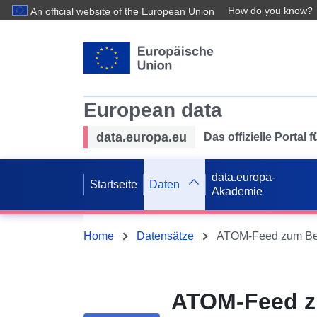
How do you know?
An official website of the European Union
European data
data.europa.eu
Das offizielle Portal
data.europa-
Startseite
Daten
Akademie
Home
Datensätze
ATOM-Feed z