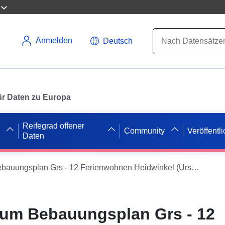
Anmelden
Deutsch
 für Daten zu Europa
Reifegrad offener
Community
Veröffentl
Daten
ATOM-Feed zum Bebauungsplan Grs - 12 Ferienwohnen Heidwinkel (Urschrift) der Samtgemeinde Grasleben
um Bebauungsplan Grs - 12