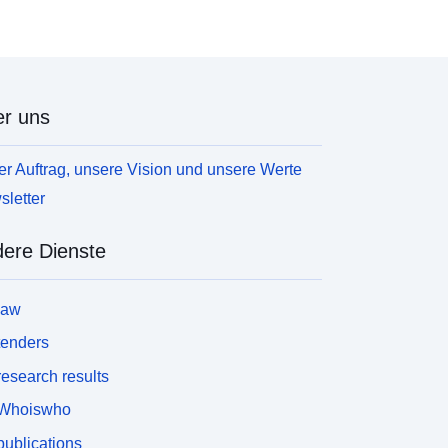
r uns
r Auftrag, unsere Vision und unsere Werte
letter
ere Dienste
law
tenders
esearch results
Whoiswho
ublications