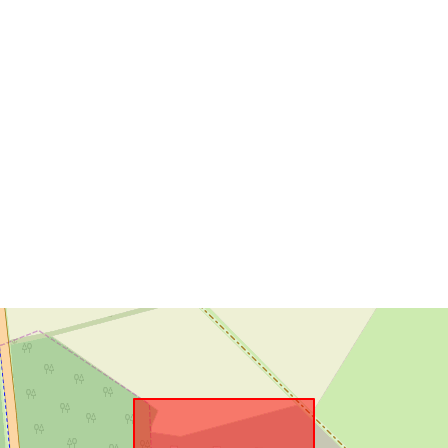
Konform mit:
uriRef: