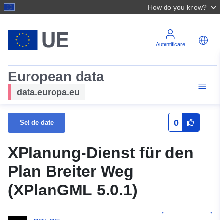
How do you know?
Autentificare
European data
data.europa.eu
0
Set de date
XPlanung-Dienst für den
Plan Breiter Weg
(XPlanGML 5.0.1)