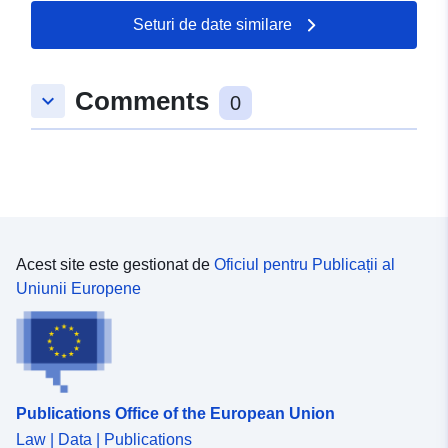
Seturi de date similare
Comments
keyboard_arrow_down
0
Acest site este gestionat de
Oficiul pentru Publicații al
Uniunii Europene
Publications Office of the European Union
Law | Data | Publications