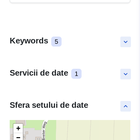
Keywords
5
keyboard_arrow_down
Servicii de date
1
keyboard_arrow_down
Sfera setului de date
keyboard_arrow_up
+
−