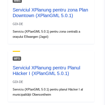
WMS
48.9649465 ], [ 10.2645012,
Serviciul XPlanung pentru zona Plan
48.9649465 ], [ 10.2645012,
Downtown (XPlanGML 5.0.1)
48.9635227 ], [ 10.2614263,
48.9635227 ], [ 10.2614263,
GDI-DE
48.9649465 ] ]
Serviciu (XPlanGML 5.0.1) pentru zona centrală a
Tip:
Polygon
orașului Ellwangen (Jagst)
uriRef:
http://data.europa.eu/88u/dataset/
f0ff-466e-965b-8bfc7bd1eeb5
WFS
Serviciul XPlanung pentru Planul
Häcker I (XPlanGML 5.0.1)
GDI-DE
Serviciu (XPlanGML 5.0.1) pentru planul Häcker I al
municipalității Obersontheim