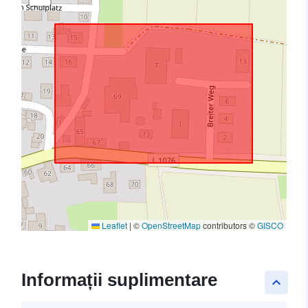
Leaflet
|
©
OpenStreetMap
contributors ©
GISCO
Informații suplimentare
keyboard_arrow_up