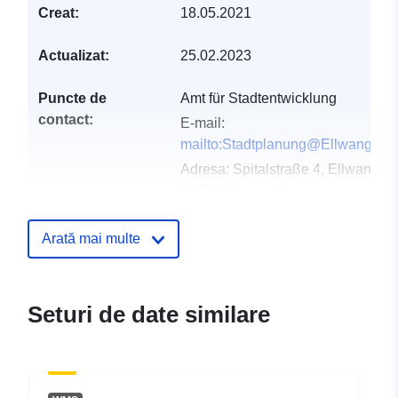
Creat:
18.05.2021
Actualizat:
25.02.2023
Puncte de
Amt für Stadtentwicklung
contact:
E-mail:
mailto:Stadtplanung@Ellwangen.
Adresa:
Spitalstraße 4, Ellwangen
73479, Deutschland
Adresă URL:
http://www.ellwangen.de
Arată mai multe
Registru catalog:
Adăugat la data.europa.eu:
21 Feb
2026
Seturi de date similare
Informații actualizate la data a.eur
25 July 2026
Spațial:
Coordonate:
[ [ 10.2614263,