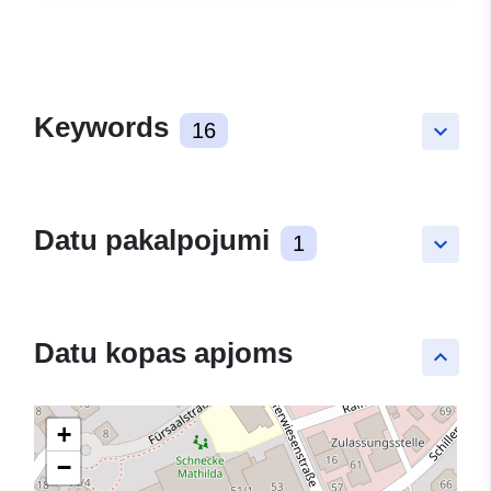
Keywords
16
keyboard_arrow_down
Datu pakalpojumi
1
keyboard_arrow_down
Datu kopas apjoms
keyboard_arrow_up
+
−