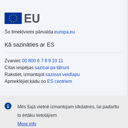
Šo tīmekļvietni pārvalda
europa.eu
Kā sazināties ar ES
Zvaniet:
00 800 6 7 8 9 10 11
Citas iespējas
saziņai pa tālruni
Rakstiet, izmantojot
saziņas veidlapu
Apmeklējiet kādu no
ES centriem
Sociālie mediji
Mēs šajā vietnē izmantojam sīkdatnes, lai padarītu
ES konti
sociālajos medijos
to ērtāku lietotājiem
More info