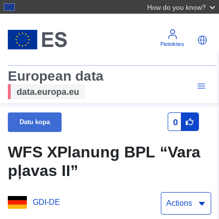
How do you know?
Pieteikties
European data
data.europa.eu
0
Datu kopa
WFS XPlanung BPL “Vara
pļavas II”
GDI-DE
Actions