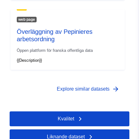
web page
Överläggning av Pepinieres
arbetsordning
Öppen plattform för franska offentliga data
{{Description}}
arrow_forward
Explore similar datasets
Kvalitet
Liknande dataset