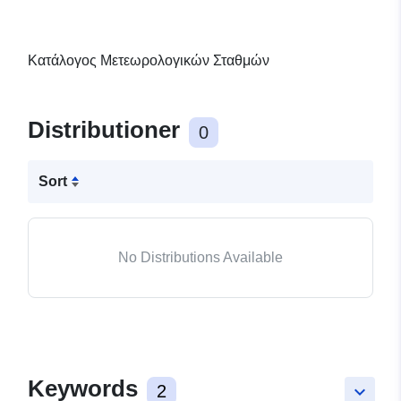
Κατάλογος Μετεωρολογικών Σταθμών
Distributioner
0
Sort
No Distributions Available
Keywords
2
keyboard_arrow_down