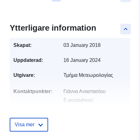
Ytterligare information
keyboard_arrow_up
Skapat:
03 January 2018
Uppdaterad:
16 January 2024
Utgivare:
Τμήμα Μετεωρολογίας
Kontaktpunkter:
Γιάννα Αναστασίου
E-postadress:
yanastasiou@dom.moa.gov.cy
Katalogregister:
Läggs till i data.europa.eu:
23
Visa mer
April 2025