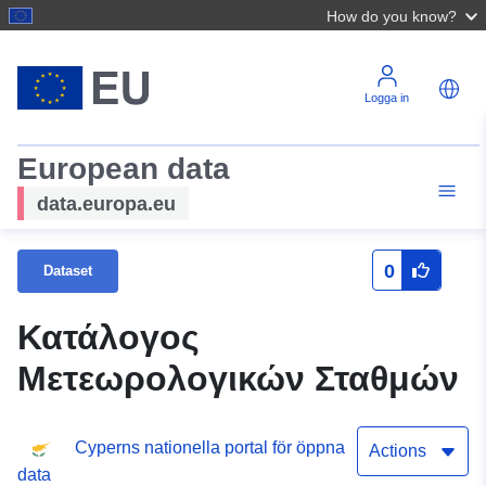
How do you know?
Logga in
European data
data.europa.eu
0
Dataset
Κατάλογος
Μετεωρολογικών Σταθμών
Cyperns nationella portal för öppna
Actions
data