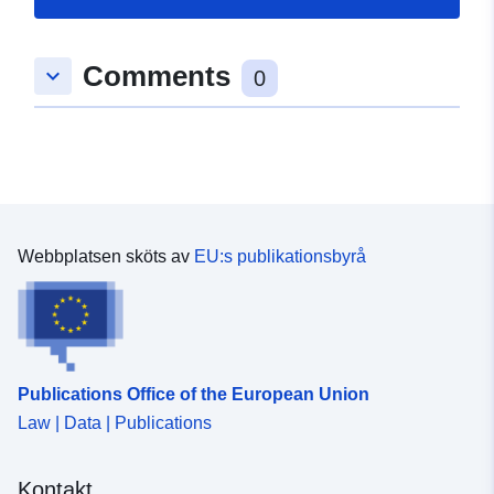
Comments
keyboard_arrow_down
0
Webbplatsen sköts av
EU:s publikationsbyrå
Publications Office of the European Union
Law | Data | Publications
Kontakt