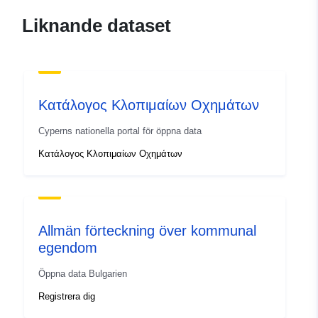
Uppdaterad på data.europa.eu:
01 August 2026
Liknande dataset
Identifierare:
8d788000-a95a-4f69-a78d-
a3dfb60c64f3
Κατάλογος Κλοπιμαίων Οχημάτων
uriRef:
http://data.europa.eu/88u/dataset
a95a-4f69-a78d-a3dfb60c64f3~~1
Cyperns nationella portal för öppna data
Κατάλογος Κλοπιμαίων Οχημάτων
Allmän förteckning över kommunal
egendom
Öppna data Bulgarien
Registrera dig