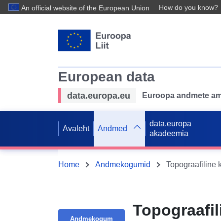
How do you know?
An official website of the European Union
European data
data.europa.eu
Euroopa andmete ame
data.europa
Avaleht
Andmed
akadeemia
Home
Andmekogumid
Topograafili
Andmekogum