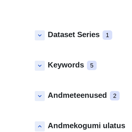
Dataset Series
keyboard_arrow_down
1
Keywords
keyboard_arrow_down
5
Andmeteenused
keyboard_arrow_down
2
Andmekogumi ulatus
keyboard_arrow_up