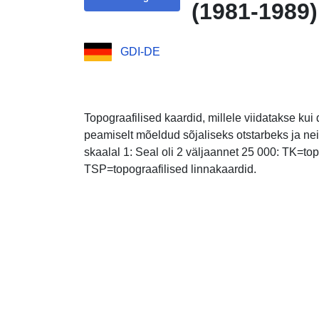
(1981-1989
GDI-DE
Topograafilised kaardid, millele viidatakse kui
peamiselt mõeldud sõjaliseks otstarbeks ja neil
skaalal 1: Seal oli 2 väljaannet 25 000: TK=top
TSP=topograafilised linnakaardid.