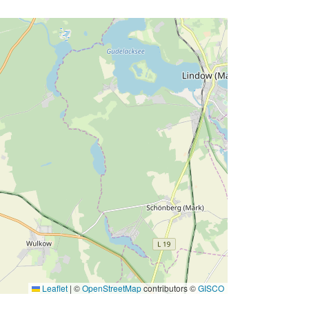
Leaflet
|
©
OpenStreetMap
contributors ©
GISCO