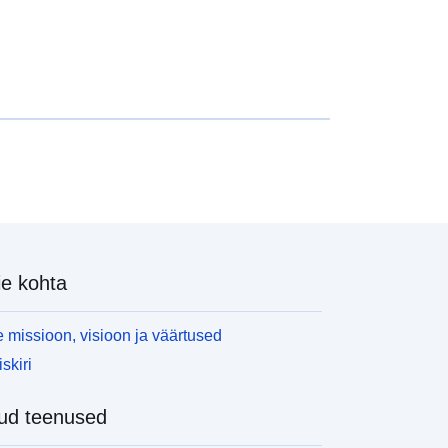
e kohta
 missioon, visioon ja väärtused
skiri
ud teenused