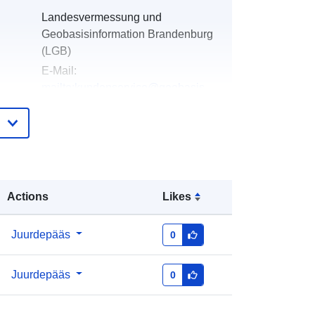
Landesvermessung und
Geobasisinformation Brandenburg
(LGB)
E-Mail:
mailto:kundenservice@geobasis-
bb.de
e:
Lisatud andmetele.europa.eu:
19 January
2026
Ajakohastatud veebisaidil Data.europa.eu:
25 July 2026
Actions
Likes
Koordinaadid:
[ [ 12.74, 52.99 ], [
Juurdepääs
0
12.87, 52.99 ], [ 12.87, 52.91 ], [
12.74, 52.91 ], [ 12.74, 52.99 ] ]
Juurdepääs
0
Tüüp:
Polygon