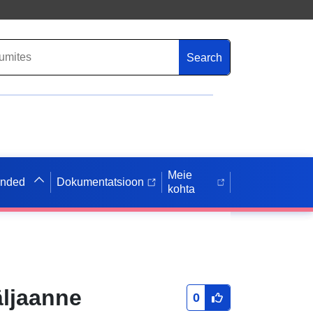
Search
Meie
anded
Dokumentatsioon
kohta
väljaanne
0