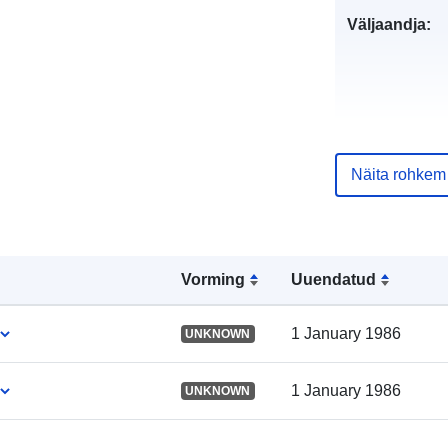
Väljaandja:
Näita rohkem
Kataloogi kirj
Vorming
Uuendatud
Geograafiline
1 January 1986
UNKNOWN
ulatus:
1 January 1986
UNKNOWN