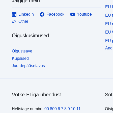
Jälgige meid
EU 
LinkedIn
Facebook
Youtube
EU 
Other
EU r
EU 
Õigusküsimused
EU p
Andm
Õigusteave
Küpsised
Juurdepääsetavus
Võtke ELiga ühendust
Sot
Helistage numbril
00 800 6 7 8 9 10 11
Otsi