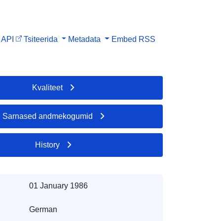
API
Tsiteerida
Metadata
Embed
RSS
Kvaliteet
Sarnased andmekogumid
History
01 January 1986
German