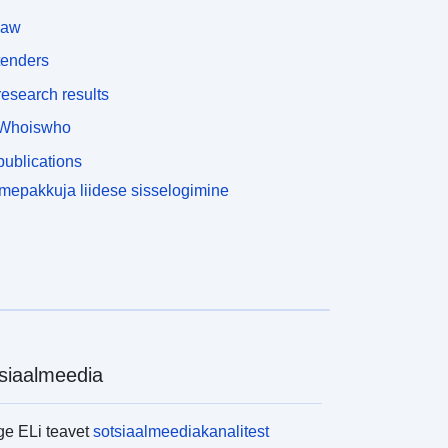
law
tenders
esearch results
Whoiswho
ublications
epakkuja liidese sisselogimine
siaalmeedia
ge ELi teavet
sotsiaalmeediakanalitest