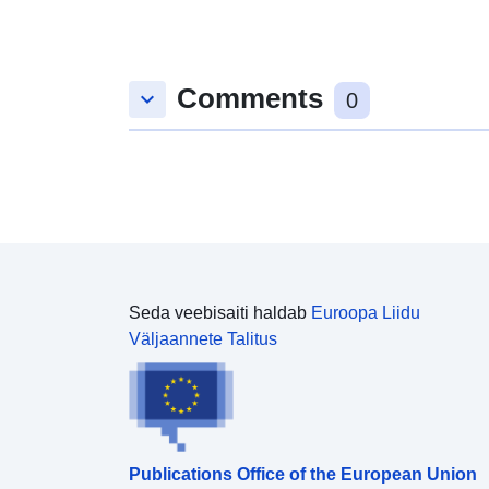
Comments
keyboard_arrow_down
0
Seda veebisaiti haldab
Euroopa Liidu
Väljaannete Talitus
Publications Office of the European Union