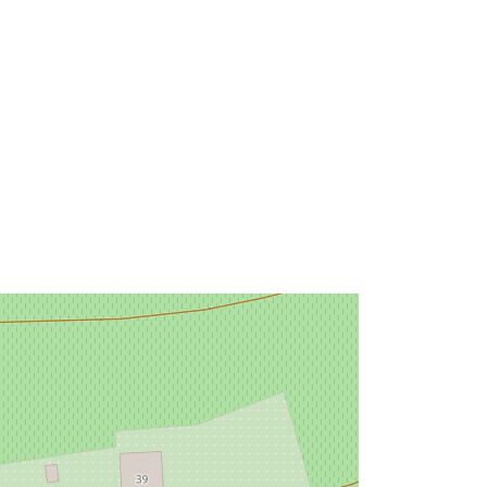
49.1502487 ] ]
Type:
Polygon
à:
Ressource:
http://data.europa.eu/eli/reg/2009/97
6
http://data.europa.eu/88u/dataset/8d
e3584c-938a-4266-bbd2-
eb60b101db9a