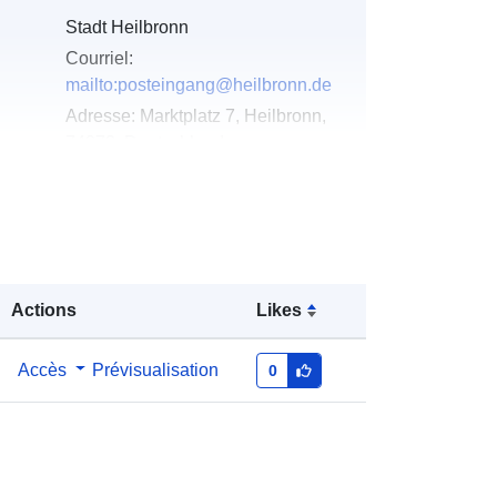
Stadt Heilbronn
Courriel:
mailto:posteingang@heilbronn.de
Adresse:
Marktplatz 7, Heilbronn,
74072, Deutschland
URL:
http://www.heilbronn.de
u du
Ajoutée à data.europa.eu:
21 March
2026
Mise à jour sur data.europa.eu:
25
Actions
Likes
July 2026
Accès
Prévisualisation
0
Coordonnées:
[ [ 9.2432557,
49.1502487 ], [ 9.2452574,
49.1502487 ], [ 9.2452574,
49.149072 ], [ 9.2432557,
49.149072 ], [ 9.2432557,