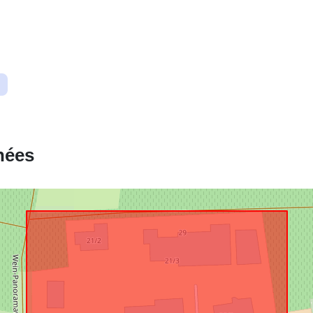
Correspond 
uriRef:
nées