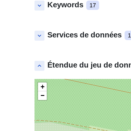
Keywords
keyboard_arrow_down
17
Services de données
keyboard_arrow_down
1
Étendue du jeu de don
keyboard_arrow_up
+
−