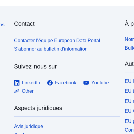
Contact
À p
ons
Notr
Contacter l’équipe European Data Portal
Bull
S'abonner au bulletin d'information
Aut
Suivez-nous sur
EU 
LinkedIn
Facebook
Youtube
EU 
Other
EU r
Aspects juridiques
EU 
EU p
Avis juridique
Conn