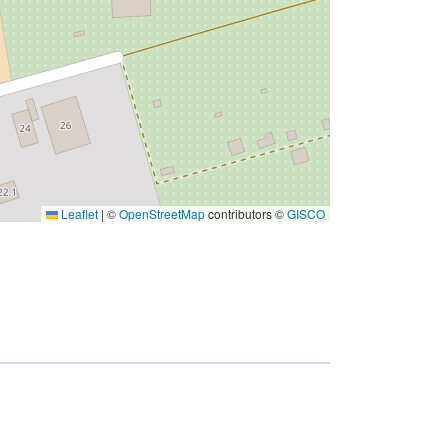
Leaflet
|
©
OpenStreetMap
contributors ©
GISCO