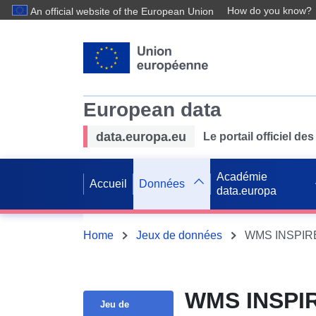
How do you know?
An official website of the European Union
European data
data.europa.eu
Le portail officiel 
Académie
Accueil
Données
data.europa
Home
Jeux de données
WMS INSPIRE 
WMS INSPIR
Jeu de