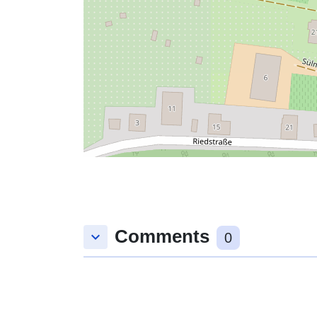
Comments
keyboard_arrow_down
0