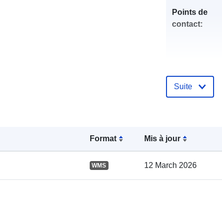
Points de
contact:
Suite
Compte rend
catalogue:
Format
Mis à jour
12 March 2026
WMS
spatial: