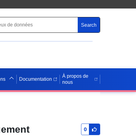
Search
À propos de
ons
Documentation
nous
gement
0