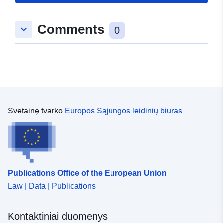
49.1390429 ], [ 9.223591,
49.1386162 ], [ 9.2228502,
Comments
keyboard_arrow_down
49.1386162 ], [ 9.2228502,
0
49.1390429 ] ]
Rūšis:
Polygon
Atitinka:
Išteklius:
http://data.europa.eu/eli/reg/2009/
Svetainę tvarko
Europos Sąjungos leidinių biuras
uriRef:
http://data.europa.eu/88u/dataset
2834-4be8-9756-d4022c383e66
Publications Office of the European Union
Law | Data | Publications
Kontaktiniai duomenys