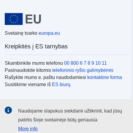
Svetainę tvarko
europa.eu
Kreipkitės į ES tarnybas
Skambinkite mums telefonu
00 800 6 7 8 9 10 11
Pasinaudokite kitomis
telefoninio ryšio galimybėmis
Rašykite mums e. paštu naudodamiesi
kontaktine forma
Susitikime viename iš
ES biurų
Socialiniai tinklai
Naudojame slapukus siekdami užtikrinti, kad jūsų
ES
socialinių tinklų kanalai
patirtis šioje svetainėje būtų geriausia
More info