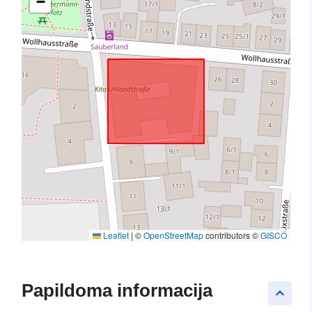
−
Leaflet
|
©
OpenStreetMap
contributors ©
GISCO
Papildoma informacija
keyboard_arrow_up