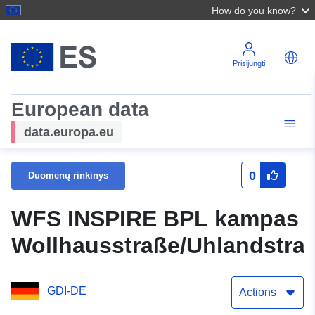
How do you know?
Prisijungti
European data
data.europa.eu
0
Duomenų rinkinys
WFS INSPIRE BPL kampas
Wollhausstraße/Uhlandstra
GDI-DE
Actions