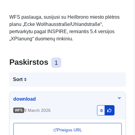
WFS paslauga, susijusi su Heilbrono miesto plėtros
planu „Ecke Wollhausstraße/Uhlandstraße“,
pertvarkytu pagal INSPIRE, remiantis 5.4 versijos
„XPlanung“ duomenų rinkiniu.
Paskirstos
1
Sort
download
9 March 2026
WFS
0
Prieigos URL