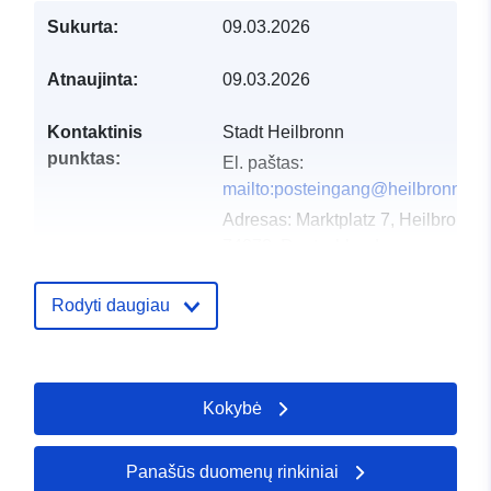
Sukurta:
09.03.2026
Atnaujinta:
09.03.2026
Kontaktinis
Stadt Heilbronn
punktas:
El. paštas:
mailto:posteingang@heilbronn.de
Adresas:
Marktplatz 7, Heilbronn,
74072, Deutschland
URL:
http://www.heilbronn.de
Rodyti daugiau
Katalogo įrašas:
Pridėta prie duomenų.europa.eu:
Atnaujinta informacija apie duome
25 July 2026
Kokybė
Erdviniai
Koordinatės:
[ [ 9.2228502,
Panašūs duomenų rinkiniai
duomenys:
49.1390429 ], [ 9.223591,