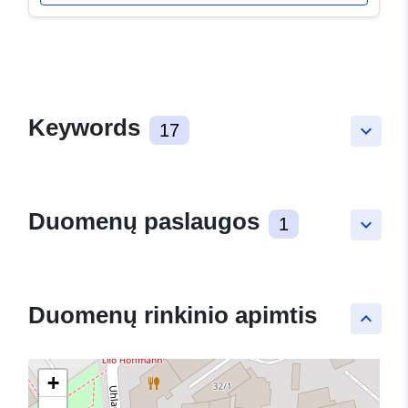
Keywords
17
keyboard_arrow_down
Duomenų paslaugos
1
keyboard_arrow_down
Duomenų rinkinio apimtis
keyboard_arrow_up
+