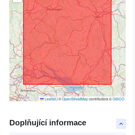
Leaflet
|
©
OpenStreetMap
contributors ©
GISCO
Doplňující informace
keyboard_arrow_up