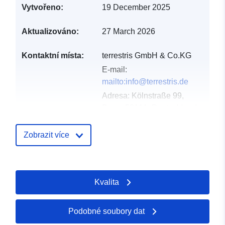
Vytvořeno:
19 December 2025
Aktualizováno:
27 March 2026
Kontaktní místa:
terrestris GmbH & Co.KG
E-mail:
mailto:info@terrestris.de
Adresa:
Kölnstraße 99,
Bonn, 53111, Deutschland
Adresa URL:
https://www.terrestris.de/
Zobrazit více
Katalogový
Přidáno do data.europa.eu:
záznam:
21 February 2026
Kvalita
Aktualizace údajů.europa.eu:
30 April 2026
Podobné soubory dat
Místní:
Souřadnice:
[ [ 8.6463501,