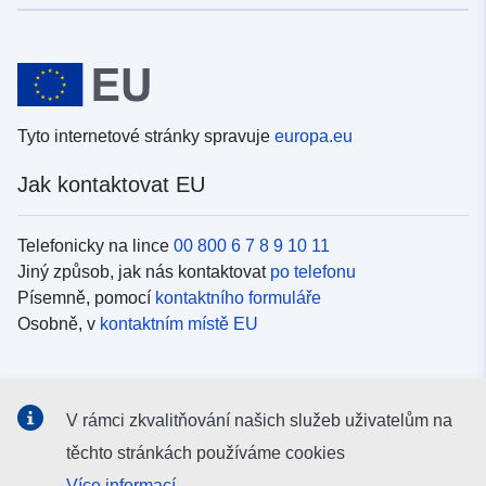
Tyto internetové stránky spravuje
europa.eu
Jak kontaktovat EU
Telefonicky na lince
00 800 6 7 8 9 10 11
Jiný způsob, jak nás kontaktovat
po telefonu
Písemně, pomocí
kontaktního formuláře
Osobně, v
kontaktním místě EU
Sociální média
V rámci zkvalitňování našich služeb uživatelům na
Vyhledávání informačních kanálů EU v
sociálních médiích
těchto stránkách používáme cookies
Více informací