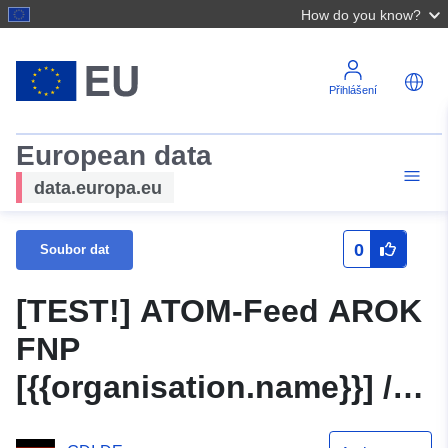
How do you know?
Přihlášení
European data
data.europa.eu
0
Soubor dat
[TEST!] ATOM-Feed AROK
FNP
[{{organisation.name}}] /
celostátní]