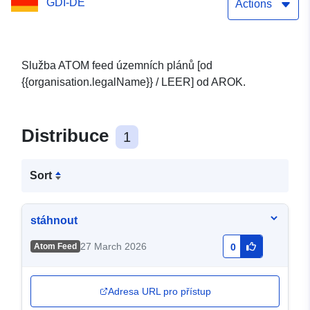
GDI-DE
Actions
Služba ATOM feed územních plánů [od
{{organisation.legalName}} / LEER] od AROK.
Distribuce
1
Sort
stáhnout
27 March 2026
Atom Feed
0
Adresa URL pro přístup