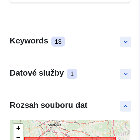
Keywords
13
keyboard_arrow_down
Datové služby
1
keyboard_arrow_down
Rozsah souboru dat
keyboard_arrow_up
+
−