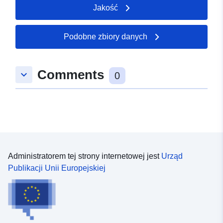
Jakość
51.1777 ], [ 9.36919,
51.1758 ], [ 9.36596,
51.1758 ], [ 9.36596,
Podobne zbiory danych
51.1777 ] ]
Typ:
Polygon
Comments
keyboard_arrow_down
0
uriRef:
http://data.europa.eu/88u/dataset
5ee5-c178-7a73-2a3a3fb3d6e2
Administratorem tej strony internetowej jest
Urząd
Publikacji Unii Europejskiej