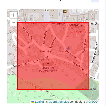
+
−
Leaflet
|
©
OpenStreetMap
contributors ©
GISCO