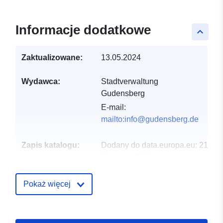
Informacje dodatkowe
keyboard_arrow_up
Zaktualizowane:
13.05.2024
Wydawca:
Stadtverwaltung
Gudensberg
E-mail:
mailto:info@gudensberg.de
Zapis katalogu:
Dodany do data.europa.eu:
21
February 2026
Zaktualizowano dane.europa.eu:
25 July 2026
Pokaż więcej
Przestrzenne:
Współrzędne:
[ [ 9.36596,
51.1777 ], [ 9.36919,