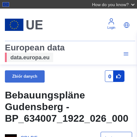
How do you know?
Login
European data
data.europa.eu
0
Zbiór danych
Bebauungspläne
Gudensberg -
BP_634007_1922_026_000