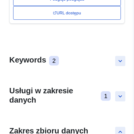
URL dostępu
Keywords
2
keyboard_arrow_down
Usługi w zakresie
1
keyboard_arrow_down
danych
Zakres zbioru danych
keyboard_arrow_up