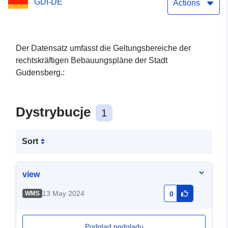
GDI-DE
Actions
Der Datensatz umfasst die Geltungsbereiche der
rechtskräftigen Bebauungspläne der Stadt
Gudensberg.:
Dystrybucje
1
Sort
view
13 May 2024
WMS
0
Podgląd podglądu