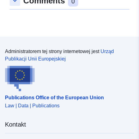
Comments
keyboard_arrow_down
0
Typ:
Polygon
uriRef:
http://data.europa.eu/88u/dataset/
4e19-7994-61b3-dfc70485882c
Administratorem tej strony internetowej jest
Urząd
Publikacji Unii Europejskiej
Publications Office of the European Union
Law | Data | Publications
Kontakt