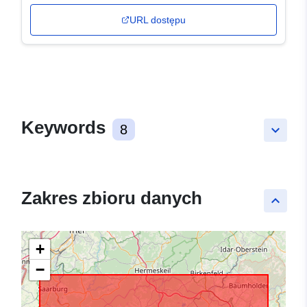
URL dostępu
Keywords
8
keyboard_arrow_down
Zakres zbioru danych
keyboard_arrow_up
+
−