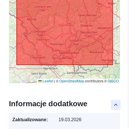
Leaflet
|
©
OpenStreetMap
contributors ©
GISCO
Informacje dodatkowe
keyboard_arrow_up
Zaktualizowane:
19.03.2026