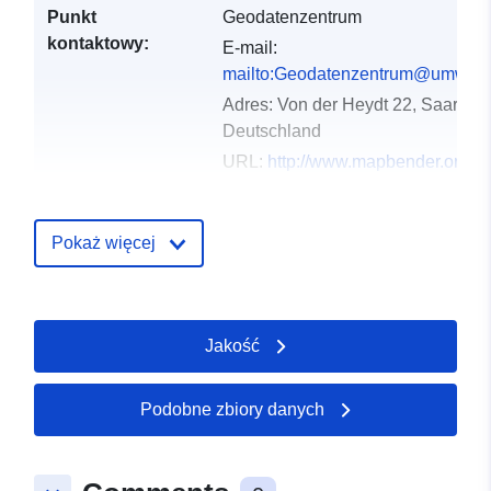
Punkt
Geodatenzentrum
kontaktowy:
E-mail:
mailto:Geodatenzentrum@umwelt.
Adres:
Von der Heydt 22, Saarbrü
Deutschland
URL:
http://www.mapbender.org
Zapis katalogu:
Dodany do data.europa.eu:
11
Pokaż więcej
April 2026
Zaktualizowano dane.europa.eu:
25 July 2026
Jakość
Przestrzenne:
Współrzędne:
[ [ 6.4949929,
49.6450801 ], [ 7.4099783,
Podobne zbiory danych
49.6450801 ], [ 7.4099783,
49.1591168 ], [ 6.4949929,
49.1591168 ], [ 6.4949929,
49.6450801 ] ]