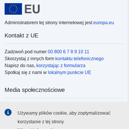
Administratorem tej strony internetowej jest
europa.eu
Kontakt z UE
Zadzwoń pod numer
00 800 6 7 8 9 10 11
Skorzystaj z innych form
kontaktu telefonicznego
Napisz do nas,
korzystając z formularza
Spotkaj się z nami w
lokalnym punkcie UE
Media społecznościowe
Obserwuj UE w
mediach społecznościowych
Używamy plików cookie, aby zoptymalizować
korzystanie z tej strony
Instytucje i organy UE