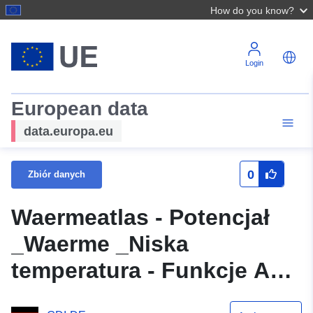
How do you know?
Login
European data
data.europa.eu
0
Zbiór danych
Waermeatlas - Potencjał
_Waerme _Niska
temperatura - Funkcje API
OGC