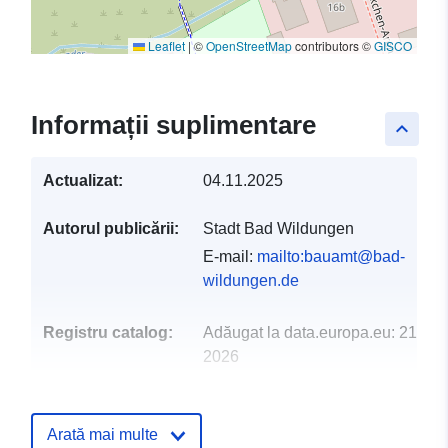
Leaflet
|
©
OpenStreetMap
contributors ©
GISCO
Informații suplimentare
keyboard_arrow_up
Actualizat:
04.11.2025
Autorul publicării:
Stadt Bad Wildungen
E-mail:
mailto:bauamt@bad-
wildungen.de
Registru catalog:
Adăugat la data.europa.eu:
21 Feb
2026
Informații actualizate la data a.eur
25 July 2026
Arată mai multe