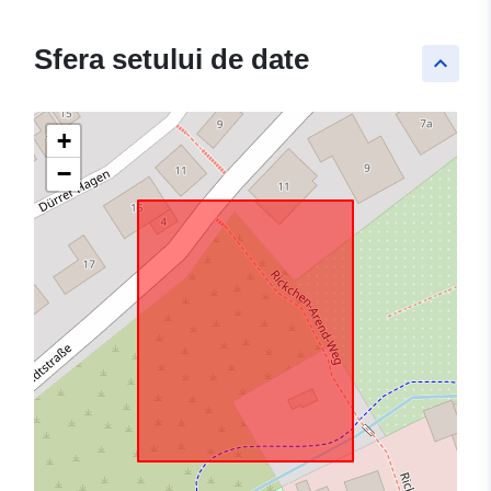
Sfera setului de date
keyboard_arrow_up
+
−