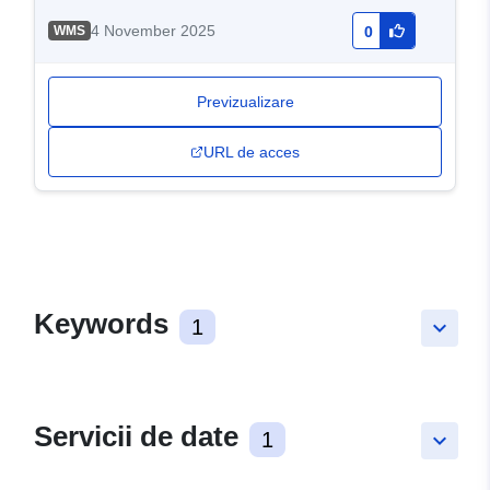
4 November 2025
WMS
0
Previzualizare
URL de acces
Keywords
1
keyboard_arrow_down
Servicii de date
1
keyboard_arrow_down