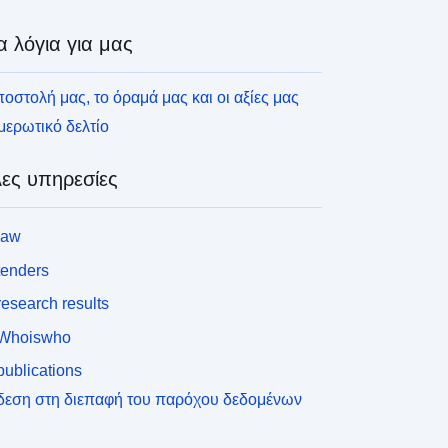
α λόγια για μας
οστολή μας, το όραμά μας και οι αξίες μας
ερωτικό δελτίο
ες υπηρεσίες
law
tenders
esearch results
Whoiswho
ublications
δεση στη διεπαφή του παρόχου δεδομένων