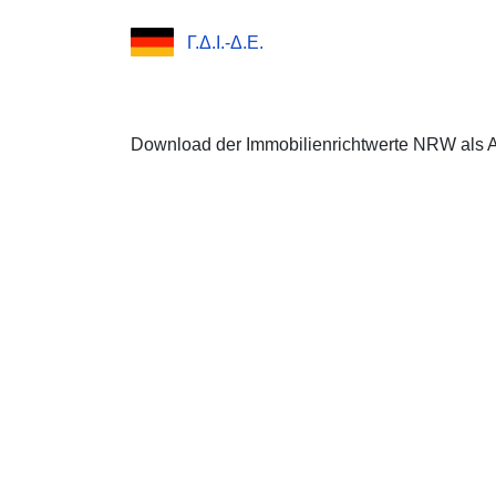
Γ.Δ.Ι.-Δ.Ε.
Download der Immobilienrichtwerte NRW als 