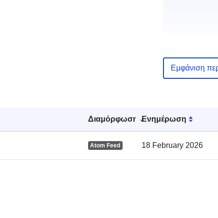
Εμφάνιση πε
Αρχείο
καταλόγου:
Διαμόρφωση
Ενημέρωση
Χωρικός:
18 February 2026
Atom Feed
uriRef: