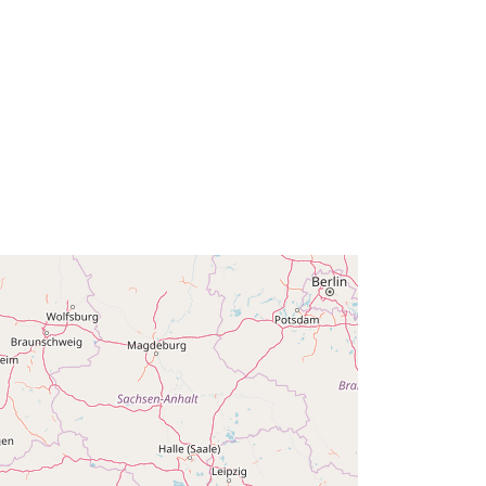
65de65-fc07-4fc4-a977-
ff21dcd161f5
νη
annual
α: