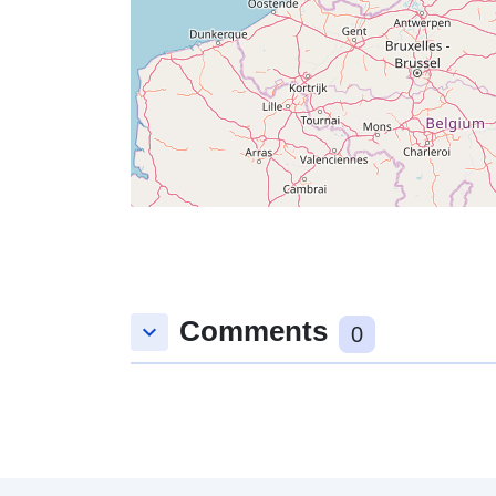
Comments
keyboard_arrow_down
0