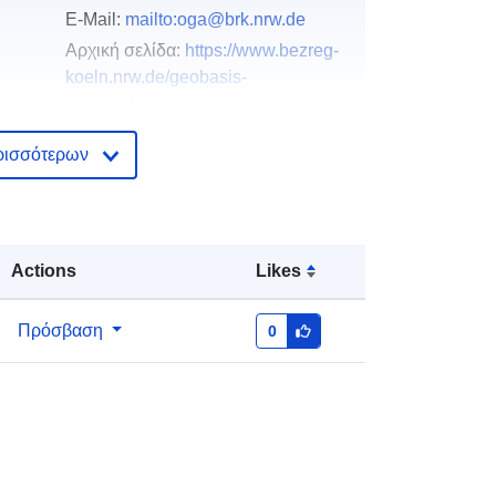
E-Mail:
mailto:oga@brk.nrw.de
Αρχική σελίδα:
https://www.bezreg-
koeln.nrw.de/geobasis-
nrw/produkte-und-
dienste/grundstue...
ρισσότερων
Προστίθεται στο data.europa.eu:
21
February 2026
Επικαιροποιήθηκε στα data.europa.eu:
Actions
Likes
25 July 2026
Συντεταγμένες:
[ [ 5.61, 52.52 ], [
Πρόσβαση
0
9.58, 52.52 ], [ 9.58, 50.23 ], [ 5.61,
50.23 ], [ 5.61, 52.52 ] ]
Τύπος:
Polygon
http://data.europa.eu/88u/dataset/8e