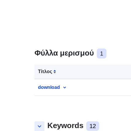
Φύλλα μερισμού
1
Τίτλος
download
Keywords
keyboard_arrow_down
12