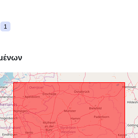
Συσσωρευμέ
1
περιοδικότητ
μένων