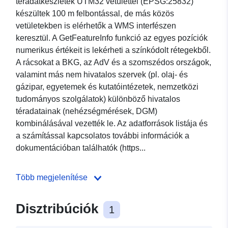
téradatkészletek UTM32 vetülettel (EPSG:25832)
készültek 100 m felbontással, de más közös
vetületekben is elérhetők a WMS interfészen
keresztül. A GetFeatureInfo funkció az egyes pozíciók
numerikus értékeit is lekérheti a színkódolt rétegekből.
A rácsokat a BKG, az AdV és a szomszédos országok,
valamint más nem hivatalos szervek (pl. olaj- és
gázipar, egyetemek és kutatóintézetek, nemzetközi
tudományos szolgálatok) különböző hivatalos
téradatainak (nehézségmérések, DGM)
kombinálásával vezették le. Az adatforrások listája és
a számítással kapcsolatos további információk a
dokumentációban találhatók (https...
Több megjelenítése
Disztribúciók
1