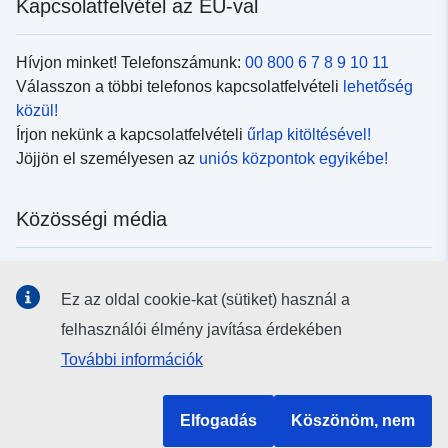
Kapcsolatfelvétel az EU-val
Hívjon minket! Telefonszámunk:
00 800 6 7 8 9 10 11
Válasszon a többi telefonos kapcsolatfelvételi
lehetőség
közül!
Írjon nekünk a kapcsolatfelvételi
űrlap kitöltésével!
Jöjjön el személyesen az
uniós központok egyikébe!
Közösségi média
Kövesse az EU
közösségi oldalait!
Ez az oldal cookie-kat (sütiket) használ a
felhasználói élmény javítása érdekében
Uniós intézmények és szervek
További információk
Keresés az uniós intézmények és szervek körében
Elfogadás
Köszönöm, nem