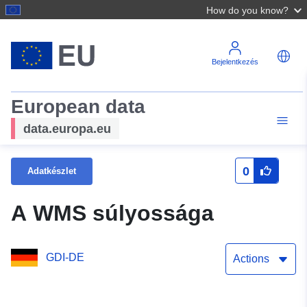
How do you know?
Bejelentkezés
European data
data.europa.eu
0
Adatkészlet
A WMS súlyossága
GDI-DE
Actions