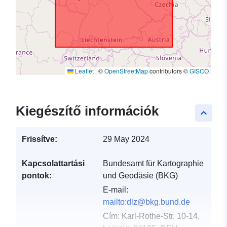
Leaflet
|
©
OpenStreetMap
contributors ©
GISCO
Kiegészítő információk
keyboard_arrow_up
Frissítve:
29 May 2024
Kapcsolattartási
Bundesamt für Kartographie
pontok:
und Geodäsie (BKG)
E-mail:
mailto:dlz@bkg.bund.de
Cím:
Karl-Rothe-Str. 10-14,