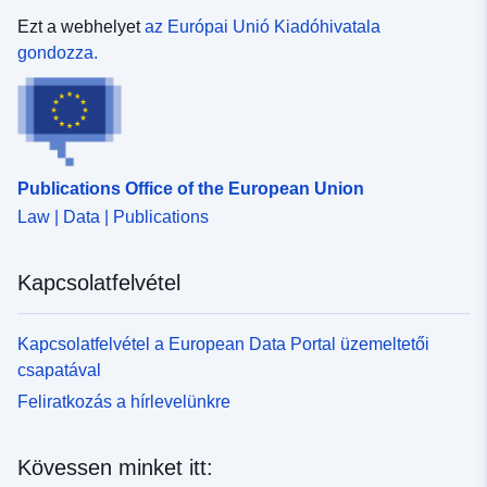
55.054344 ], [ 15.578555,
Ezt a webhelyet
az Európai Unió Kiadóhivatala
47.23942 ], [ 6.098034,
gondozza.
47.23942 ], [ 6.098034,
55.054344 ] ]
Típus:
Polygon
uriRef:
http://data.europa.eu/88u/dataset
Publications Office of the European Union
9a64-4eac-b56b-c0b62fdd15a1
Law | Data | Publications
Kapcsolatfelvétel
Kapcsolatfelvétel a European Data Portal üzemeltetői
csapatával
Feliratkozás a hírlevelünkre
Kövessen minket itt: