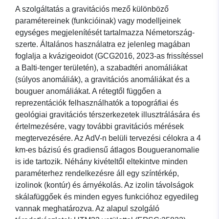
A szolgáltatás a gravitációs mező különböző
paramétereinek (funkcióinak) vagy modelljeinek
egységes megjelenítését tartalmazza Németország-
szerte. Általános használatra ez jelenleg magában
foglalja a kvázigeoidot (GCG2016, 2023-as frissítéssel
a Balti-tenger területén), a szabadtéri anomáliákat
(súlyos anomáliák), a gravitációs anomáliákat és a
bouguer anomáliákat. A rétegtől függően a
reprezentációk felhasználhatók a topográfiai és
geológiai gravitációs térszerkezetek illusztrálására és
értelmezésére, vagy további gravitációs mérések
megtervezésére. Az AdV-n belüli tervezési célokra a 4
km-es bázisú és gradiensű átlagos Bougueranomalie
is ide tartozik. Néhány kivételtől eltekintve minden
paraméterhez rendelkezésre áll egy színtérkép,
izolinok (kontúr) és árnyékolás. Az izolin távolságok
skálafüggőek és minden egyes funkcióhoz egyedileg
vannak meghatározva. Az alapul szolgáló