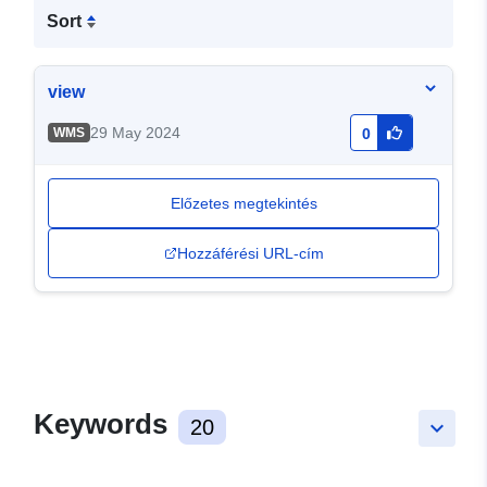
Sort
view
29 May 2024
WMS
0
Előzetes megtekintés
Hozzáférési URL-cím
Keywords
20
keyboard_arrow_down