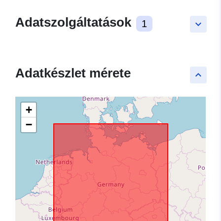
Adatszolgáltatások
1
keyboard_arrow_down
Adatkészlet mérete
keyboard_arrow_up
+
−