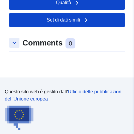
Qualità
48.0062 ], [ 7.8798, 48.0062
], [ 7.8798, 48.0051 ], [
Set di dati simili
7.8722, 48.0051 ], [ 7.8722,
48.0062 ] ]
Tipo:
Polygon
Comments
keyboard_arrow_down
0
uriRef:
http://data.europa.eu/88u/dataset/
04ac-3853-bbaa-a0a7b48fe34f
Questo sito web è gestito dall'
Ufficio delle pubblicazioni
dell'Unione europea