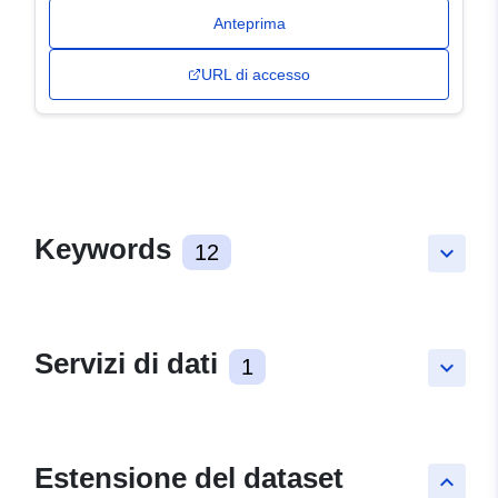
Anteprima
URL di accesso
Keywords
12
keyboard_arrow_down
Servizi di dati
1
keyboard_arrow_down
Estensione del dataset
keyboard_arrow_up