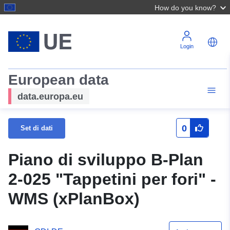
How do you know?
Login
European data
data.europa.eu
0
Set di dati
Piano di sviluppo B-Plan
2-025 "Tappetini per fori" -
WMS (xPlanBox)