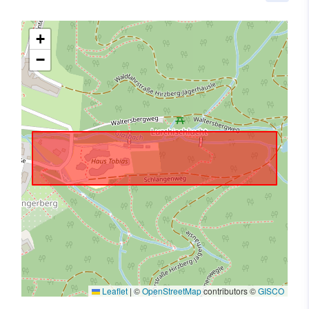
+
−
Leaflet
|
©
OpenStreetMap
contributors ©
GISCO