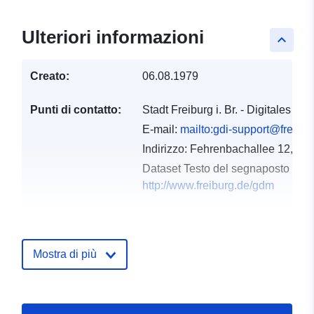
Ulteriori informazioni
keyboard_arrow_up
Creato:
06.08.1979
Punti di contatto:
Stadt Freiburg i. Br. - Digitales B
E-mail:
mailto:gdi-support@freibur
Indirizzo:
Fehrenbachallee 12, Frei
Dataset Testo del segnaposto del 
http://www.freiburg.de/gdm
Registro del
Aggiunta a data.europa.eu:
24
catalogo:
January 2026
Mostra di più
Aggiornato su data.europa.eu:
25 July 2026
Spaziale:
Coordinate:
[ [ 7.8722,