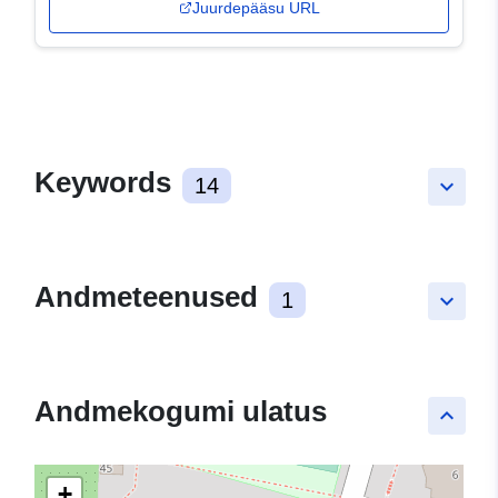
Juurdepääsu URL
Keywords
14
keyboard_arrow_down
Andmeteenused
1
keyboard_arrow_down
Andmekogumi ulatus
keyboard_arrow_up
+