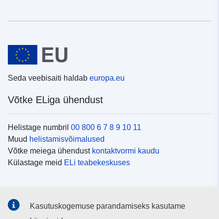
Seda veebisaiti haldab
europa.eu
Võtke ELiga ühendust
Helistage numbril
00 800 6 7 8 9 10 11
Muud
helistamisvõimalused
Võtke meiega ühendust
kontaktvormi kaudu
Külastage meid
ELi teabekeskuses
Sotsiaalmeedia
Kasutuskogemuse parandamiseks kasutame