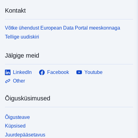
9f60-4d4e-991a-3bdca701c09c
Kontakt
Võtke ühendust European Data Portal meeskonnaga
Tellige uudiskiri
Jälgige meid
LinkedIn
Facebook
Youtube
Other
Õigusküsimused
Õigusteave
Küpsised
Juurdepääsetavus