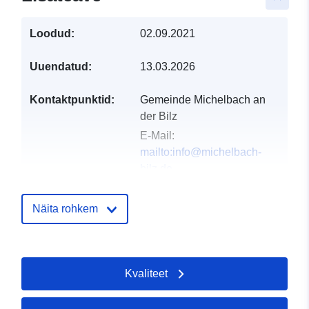
Loodud:
02.09.2021
Uuendatud:
13.03.2026
Kontaktpunktid:
Gemeinde Michelbach an
der Bilz
E-Mail:
mailto:info@michelbach-
bilz.de
Aadress:
Hirschfelder
Straße 13, Michelbach an
Näita rohkem
der Bilz, 74544,
Deutschland
URL:
Kvaliteet
http://www.michelbach-
bilz.de