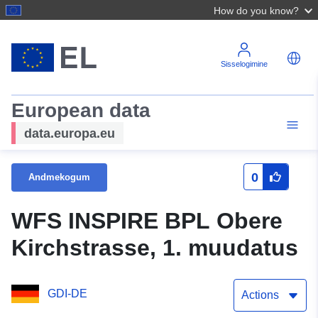
How do you know?
Sisselogimine
European data
data.europa.eu
0
Andmekogum
WFS INSPIRE BPL Obere
Kirchstrasse, 1. muudatus
GDI-DE
Actions