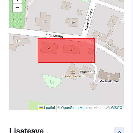
−
Leaflet
|
©
OpenStreetMap
contributors ©
GISCO
Lisateave
keyboard_arrow_up