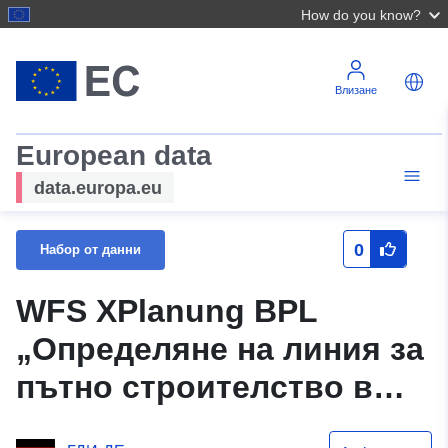
How do you know?
Влизане
European data
data.europa.eu
0
Набор от данни
WFS XPlanung BPL
„Определяне на линия за
пътно строителство в
Панорама“