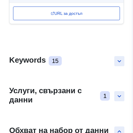
URL за достъп
Keywords
15
keyboard_arrow_down
Услуги, свързани с
1
keyboard_arrow_down
данни
Обхват на набор от данни
keyboard_arrow_up