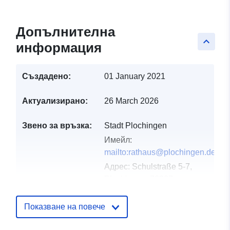
Допълнителна
keyboard_arrow_up
информация
Създадено:
01 January 2021
Актуализирано:
26 March 2026
Звено за връзка:
Stadt Plochingen
Имейл:
mailto:rathaus@plochingen.de
Адрес:
Schulstraße 5-7,
Plochingen, 73207,
Deutschland
URL адрес:
Показване на повече
http://www.plochingen.de