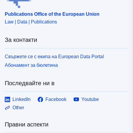
http://data.europa.eu/eli/reg/2009/
Publications Office of the European Union
uriRef:
http://data.europa.eu/88u/dataset
Law | Data | Publications
5a7a-42bb-83e9-0b4552156fa0
За контакти
Свържете се с екипа на European Data Portal
Абонамент за бюлетина
Последвайте ни в
LinkedIn
Facebook
Youtube
Other
Правни аспекти