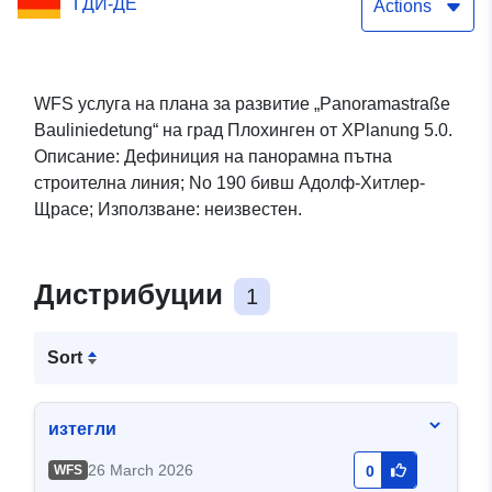
ГДИ-ДЕ
Actions
WFS услуга на плана за развитие „Panoramastraße
Bauliniedetung“ на град Плохинген от XPlanung 5.0.
Описание: Дефиниция на панорамна пътна
строителна линия; No 190 бивш Адолф-Хитлер-
Щрасе; Използване: неизвестен.
Дистрибуции
1
Sort
изтегли
26 March 2026
WFS
0