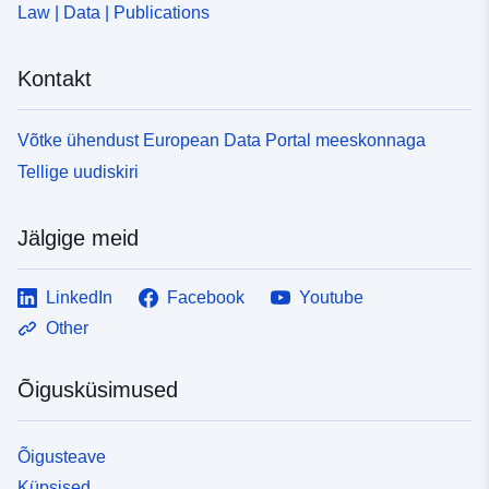
Law | Data | Publications
5a7a-42bb-83e9-0b4552156fa0
Kontakt
Võtke ühendust European Data Portal meeskonnaga
Tellige uudiskiri
Jälgige meid
LinkedIn
Facebook
Youtube
Other
Õigusküsimused
Õigusteave
Küpsised