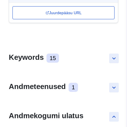
Juurdepääsu URL
Keywords
15
keyboard_arrow_down
Andmeteenused
1
keyboard_arrow_down
Andmekogumi ulatus
keyboard_arrow_up