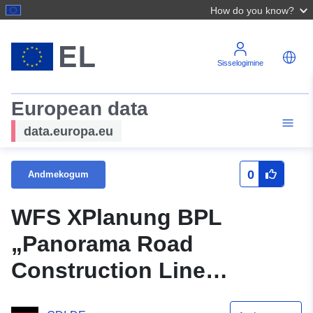
How do you know?
Sisselogimine
European data
data.europa.eu
0
Andmekogum
WFS XPlanung BPL
„Panorama Road
Construction Line
Determination“ (Panorama