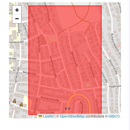
+
−
Leaflet
|
©
OpenStreetMap
contributors ©
GISCO