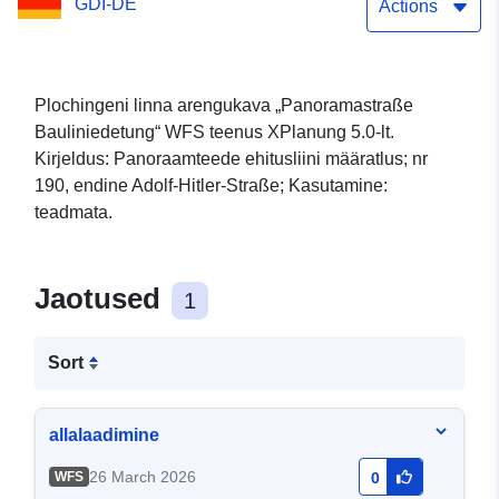
GDI-DE
teede ehitusliini
Actions
määramine)
Plochingeni linna arengukava „Panoramastraße
Bauliniedetung“ WFS teenus XPlanung 5.0-lt.
Kirjeldus: Panoraamteede ehitusliini määratlus; nr
190, endine Adolf-Hitler-Straße; Kasutamine:
teadmata.
Jaotused
1
Sort
allalaadimine
26 March 2026
WFS
0