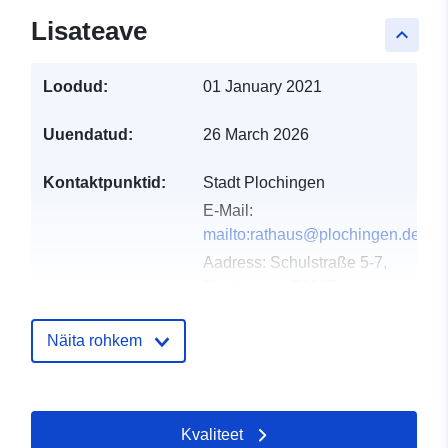
Lisateave
keyboard_arrow_up
Loodud:
01 January 2021
Uuendatud:
26 March 2026
Kontaktpunktid:
Stadt Plochingen
E-Mail:
mailto:rathaus@plochingen.de
Aadress:
Schulstraße 5-7,
Plochingen, 73207,
Deutschland
URL:
Näita rohkem
http://www.plochingen.de
Kataloogi kirje:
Lisatud andmetele.europa.eu:
21 
Kvaliteet
2026