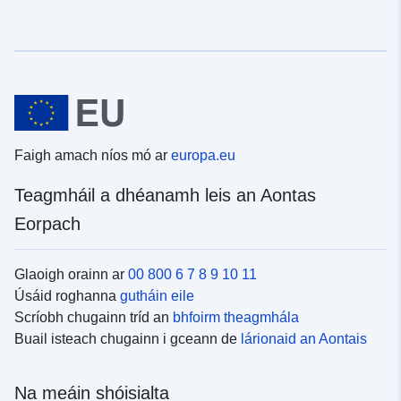
Faigh amach níos mó ar
europa.eu
Teagmháil a dhéanamh leis an Aontas
Eorpach
Glaoigh orainn ar
00 800 6 7 8 9 10 11
Úsáid roghanna
gutháin eile
Scríobh chugainn tríd an
bhfoirm theagmhála
Buail isteach chugainn i gceann de
lárionaid an Aontais
Na meáin shóisialta