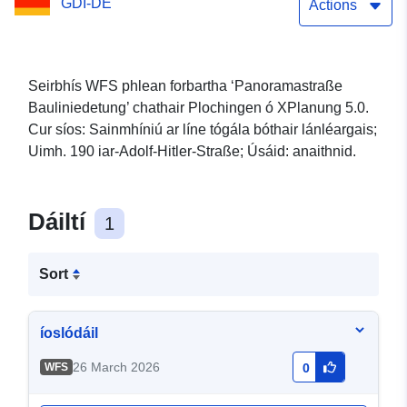
GDI-DE
Actions
Seirbhís WFS phlean forbartha ‘Panoramastraße
Bauliniedetung’ chathair Plochingen ó XPlanung 5.0.
Cur síos: Sainmhíniú ar líne tógála bóthair lánléargais;
Uimh. 190 iar-Adolf-Hitler-Straße; Úsáid: anaithnid.
Dáiltí
1
Sort
íoslódáil
26 March 2026
WFS
0