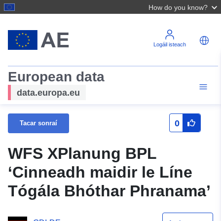
How do you know?
Logáil isteach
European data
data.europa.eu
0
Tacar sonraí
WFS XPlanung BPL
‘Cinneadh maidir le Líne
Tógála Bhóthar Phranama’