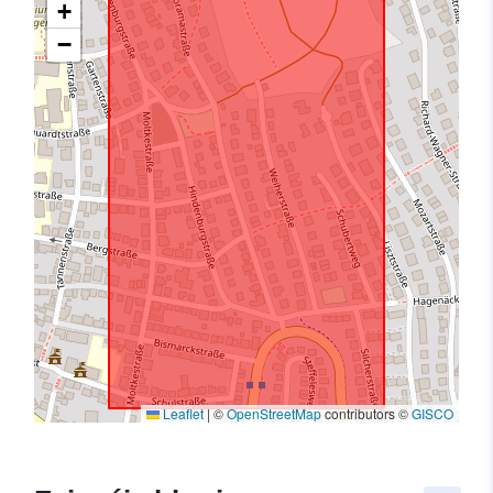
+
−
Leaflet
|
©
OpenStreetMap
contributors ©
GISCO