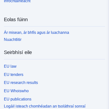
Inrochtaineacht
Eolas fúinn
Ár misean, ár bhfís agus ár luachanna
Nuachtlitir
Seirbhísí eile
EU law
EU tenders
EU research results
EU Whoiswho
EU publications
Logáil isteach chomhéadan an tsoláthraí sonraí