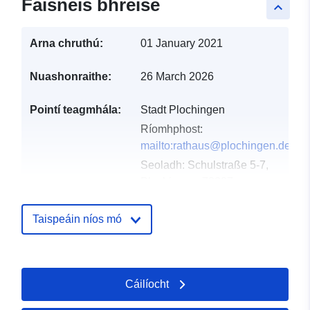
Faisnéis bhreise
keyboard_arrow_up
Arna chruthú:
01 January 2021
Nuashonraithe:
26 March 2026
Pointí teagmhála:
Stadt Plochingen
Ríomhphost:
mailto:rathaus@plochingen.de
Seoladh:
Schulstraße 5-7,
Plochingen, 73207,
Deutschland
URL:
Taispeáin níos mó
http://www.plochingen.de
Taifead Catalóige:
Curtha le data.europa.eu:
21
Cáilíocht
February 2026
Nuashonraithe ar data.europa.eu: