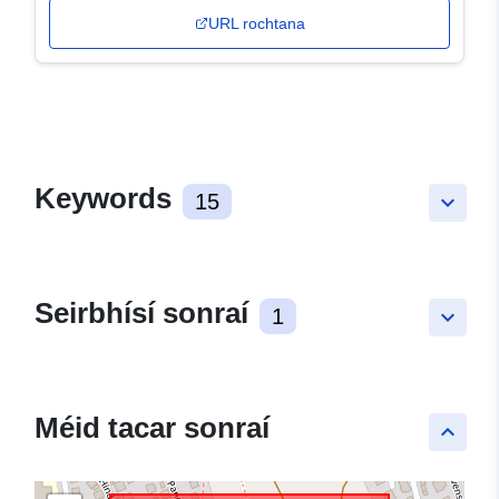
URL rochtana
Keywords
15
keyboard_arrow_down
Seirbhísí sonraí
1
keyboard_arrow_down
Méid tacar sonraí
keyboard_arrow_up