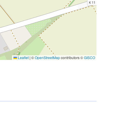
Leaflet
|
©
OpenStreetMap
contributors ©
GISCO