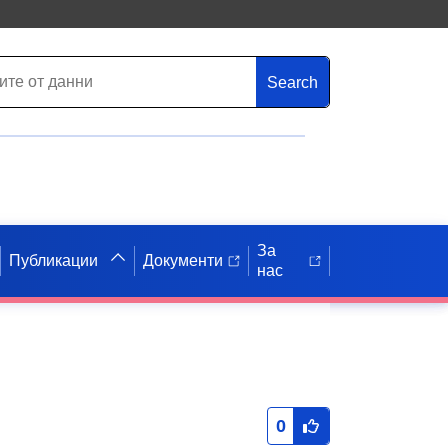
Search
За
Публикации
Документи
нас
0