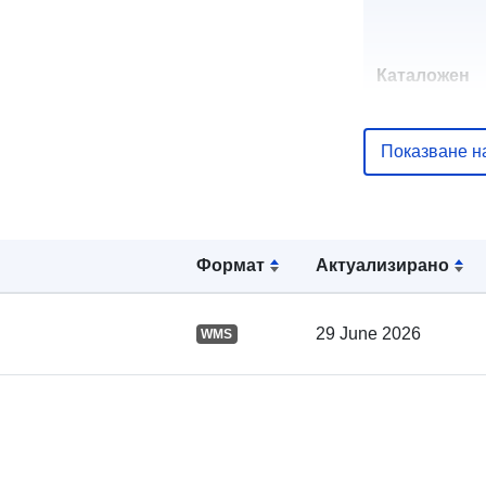
Каталожен
запис:
Показване н
Пространст
:
Формат
Актуализирано
29 June 2026
WMS
uriRef: