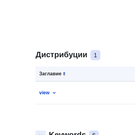
Дистрибуции
1
Заглавие
view
Keywords