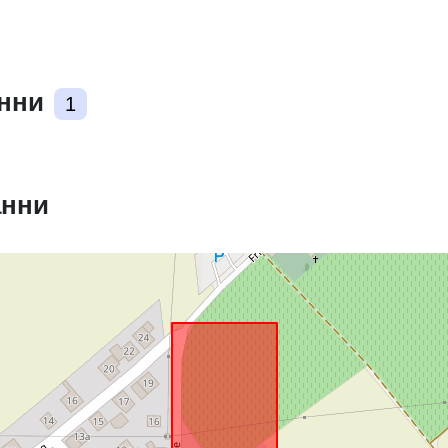
анни
1
анни