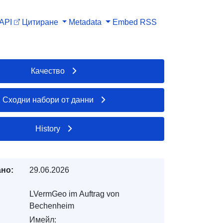
API
Цитиране
Metadata
Embed
RSS
Качество
Сходни набори от данни
History
но:
29.06.2026
LVermGeo im Auftrag von
Bechenheim
Имейл: