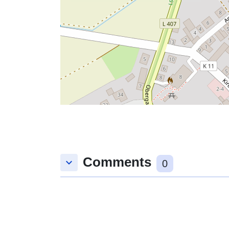
Comments
keyboard_arrow_down
0