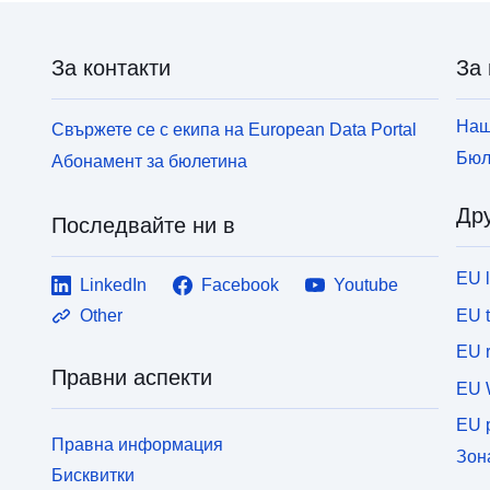
За контакти
За 
Наш
Свържете се с екипа на European Data Portal
Бюл
Абонамент за бюлетина
Дру
Последвайте ни в
EU 
LinkedIn
Facebook
Youtube
EU 
Other
EU r
Правни аспекти
EU 
EU p
Правна информация
Зон
Бисквитки