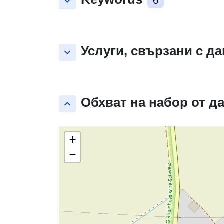
keyboard_arrow_down
6
Услуги, свързани с д
keyboard_arrow_down
Обхват на набор от д
keyboard_arrow_up
+
−