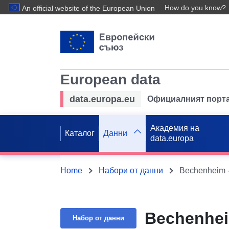
How do you know?
An official website of the European Union
European data
data.europa.eu
Официалният порта
Академия на
Каталог
Данни
data.europa
Home
Набори от данни
Bechenheim 
Bechenhei
Набор от данни