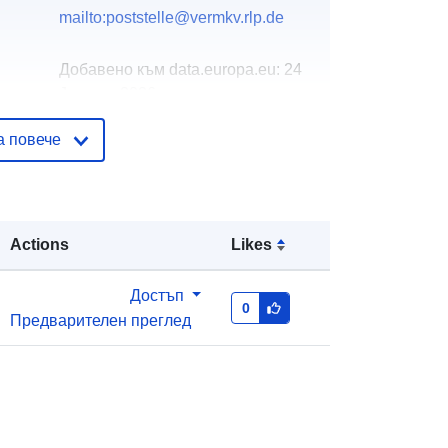
mailto:poststelle@vermkv.rlp.de
Добавено към data.europa.eu:
24
January 2026
Актуализирана на data.europa.eu:
а повече
25 July 2026
вени
Координати:
[ [ 8.00596, 49.7307 ], [
8.00709, 49.7307 ], [ 8.00709,
Actions
Likes
49.7289 ], [ 8.00596, 49.7289 ], [
8.00596, 49.7307 ] ]
Достъп
Тип:
Polygon
0
Предварителен преглед
http://data.europa.eu/88u/dataset/8e
a16568-39ec-5528-c452-
cb40c98e9acf