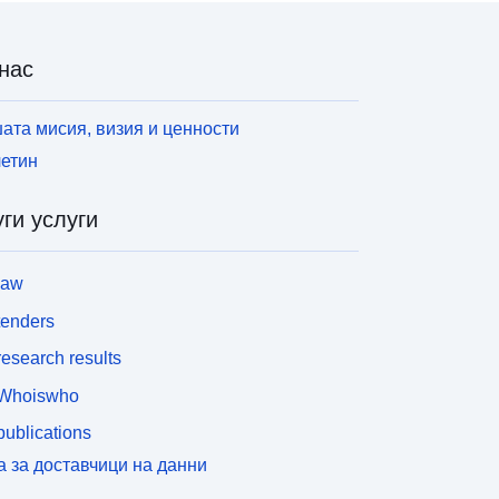
нас
ата мисия, визия и ценности
етин
ги услуги
law
tenders
esearch results
Whoiswho
ublications
а за доставчици на данни