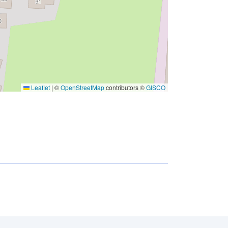
Leaflet
|
©
OpenStreetMap
contributors ©
GISCO