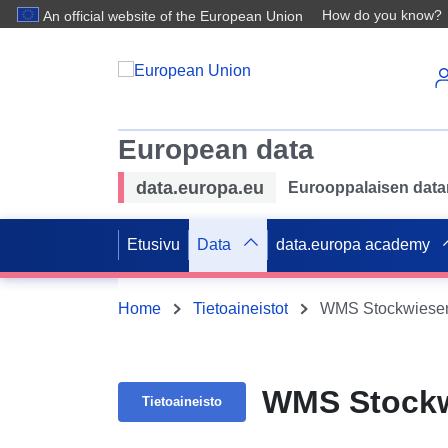
How do you know?
An official website of the European Union
European data
data.europa.eu
Eurooppalaisen datan 
Etusivu
Data
data.europa academy
Home
Tietoaineistot
WMS Stockwiesen
WMS Stockw
Tietoaineisto