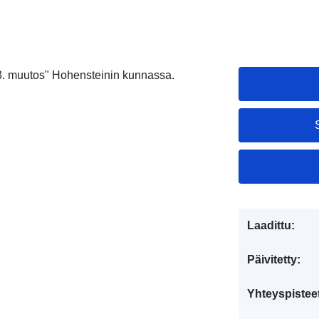
. muutos" Hohensteinin kunnassa.
Laadittu:
Päivitetty:
Yhteyspistee