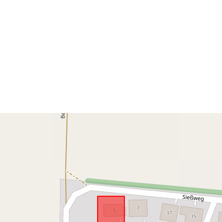
Vastaa:
uriRef: