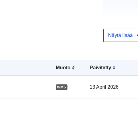
Näytä lisää
Luetteloluett
koskeva rekis
Muoto
Päivitetty
13 April 2026
WMS
Alueellinen: