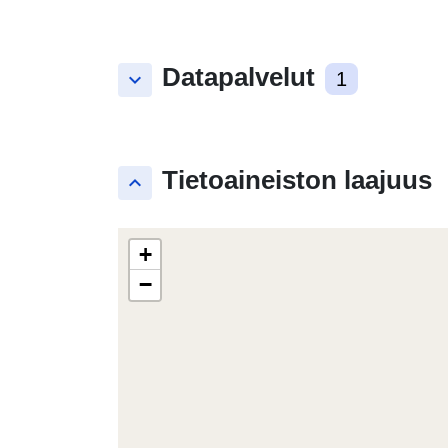
Datapalvelut
keyboard_arrow_down
1
Tietoaineiston laajuus
keyboard_arrow_up
+
−