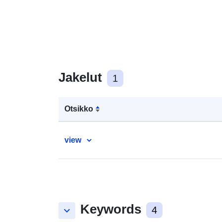
Jakelut
1
Otsikko
view
Keywords
keyboard_arrow_down
4