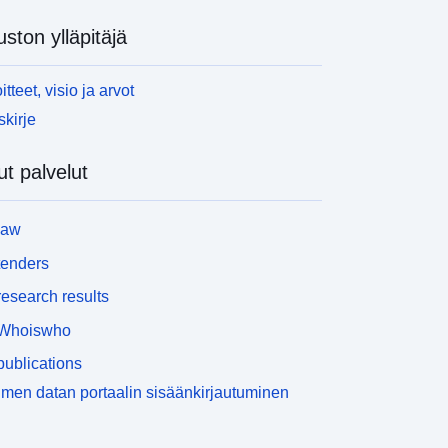
uston ylläpitäjä
itteet, visio ja arvot
skirje
t palvelut
law
tenders
esearch results
Whoiswho
ublications
men datan portaalin sisäänkirjautuminen