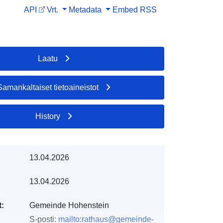
API
Vrt.
Metadata
Embed
RSS
Laatu
Samankaltaiset tietoaineistot
History
13.04.2026
13.04.2026
t:
Gemeinde Hohenstein
S-posti:
mailto:rathaus@gemeinde-