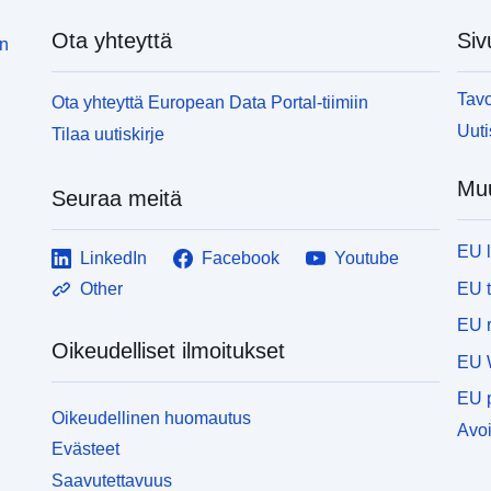
Ota yhteyttä
Siv
in
Tavo
Ota yhteyttä European Data Portal-tiimiin
Uuti
Tilaa uutiskirje
Muu
Seuraa meitä
EU 
LinkedIn
Facebook
Youtube
EU 
Other
EU r
Oikeudelliset ilmoitukset
EU 
EU p
Oikeudellinen huomautus
Avoi
Evästeet
Saavutettavuus