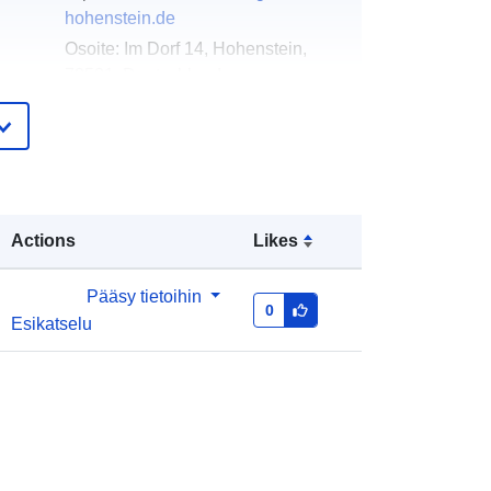
hohenstein.de
Osoite:
Im Dorf 14, Hohenstein,
72531, Deutschland
URL-osoite:
http://www.gemeinde-
hohenstein.de
eloa
Lisätty dataan.europa.eu:
02 May
teri:
2026
Actions
Likes
Päivitetty data.europa.eu:
25 July
2026
Pääsy tietoihin
0
Esikatselu
Koordinaatit:
[ [ 9.4198926,
48.3514289 ], [ 9.4201832,
48.3514289 ], [ 9.4201832,
48.3511998 ], [ 9.4198926,
48.3511998 ], [ 9.4198926,
48.3514289 ] ]