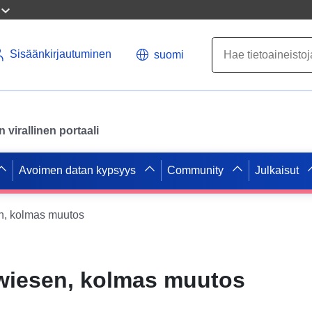
Sisäänkirjautuminen
suomi
virallinen portaali
Avoimen datan kypsyys
Community
Julkaisut
, kolmas muutos
iesen, kolmas muutos