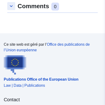
Comments
keyboard_arrow_down
4262-a0d4-f9da-11d2f3304ec4
0
Ce site web est géré par l’
Office des publications de
l’Union européenne
Publications Office of the European Union
Law | Data | Publications
Contact