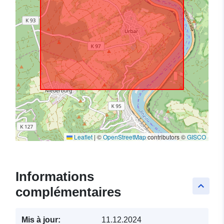
Leaflet
|
©
OpenStreetMap
contributors ©
GISCO
Informations
keyboard_arrow_up
complémentaires
Mis à jour:
11.12.2024