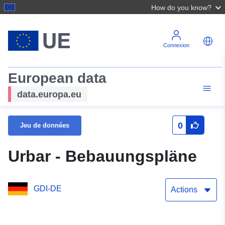
How do you know?
Connexion
European data
data.europa.eu
0
Jeu de données
Urbar - Bebauungspläne
GDI-DE
Actions