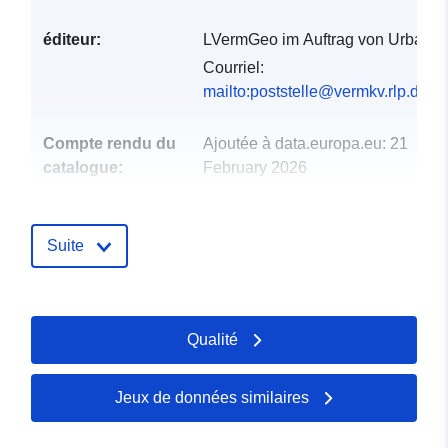
éditeur:
LVermGeo im Auftrag von Urbar
Courriel:
mailto:poststelle@vermkv.rlp.de
Compte rendu du
Ajoutée à data.europa.eu:
21
catalogue:
February 2026
Mise à jour sur data.europa.eu:
25 July 2026
Suite
spatial:
Coordonnées:
[ [ 7.68854,
50.1395 ], [ 7.73764,
50.1395 ], [ 7.73764, 50.118
Qualité
], [ 7.68854, 50.118 ], [
7.68854, 50.1395 ] ]
Type:
Polygon
Jeux de données similaires
uriRef:
http://data.europa.eu/88u/dataset/