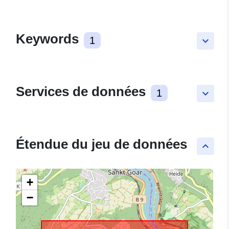
Keywords
1
keyboard_arrow_down
Services de données
1
keyboard_arrow_down
Étendue du jeu de données
keyboard_arrow_up
+
−