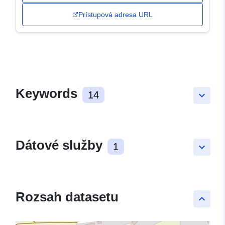
Prístupová adresa URL
Keywords
14
keyboard_arrow_down
Dátové služby
1
keyboard_arrow_down
Rozsah datasetu
keyboard_arrow_up