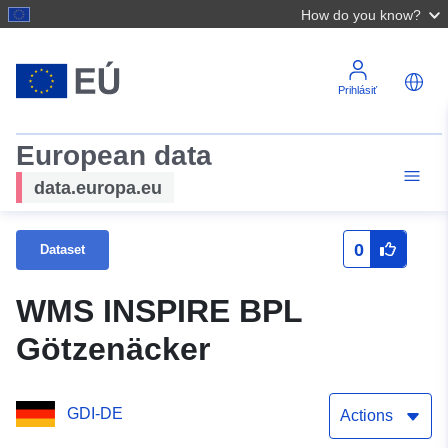
How do you know?
Prihlásiť
European data
data.europa.eu
0
Dataset
WMS INSPIRE BPL
Götzenäcker
GDI-DE
Actions