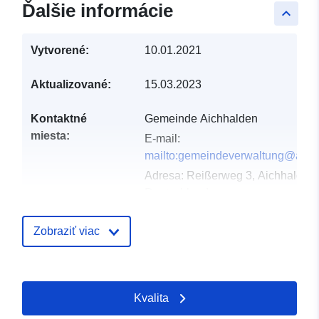
Ďalšie informácie
keyboard_arrow_up
Vytvorené:
10.01.2021
Aktualizované:
15.03.2023
Kontaktné
Gemeinde Aichhalden
miesta:
E-mail:
mailto:gemeindeverwaltung@aich
Adresa:
Reißerweg 3, Aichhalden,
Deutschland
Adresa URL:
http://www.aichhalde
Zobraziť viac
Katalógový
Pridané k údajom.europa.eu:
21 F
záznam:
2026
Aktualizované na základe údajov.
Kvalita
25 July 2026