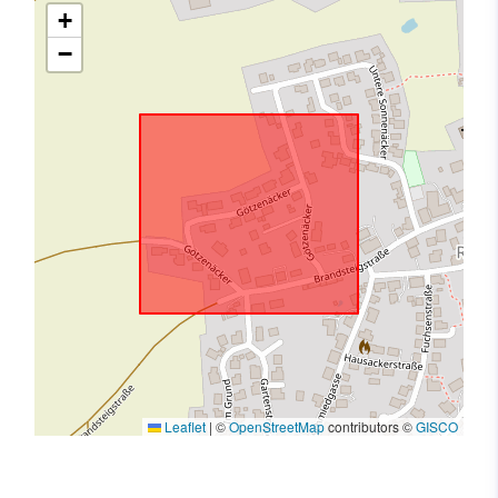
+
−
Leaflet
|
©
OpenStreetMap
contributors ©
GISCO