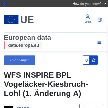
How do you know?
Login
European data
data.europa.eu
0
Zbiór danych
WFS INSPIRE BPL
Vogeläcker-Kiesbruch-
Löhl (1. Änderung A)