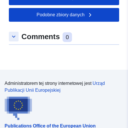
25 July 2026
Podobne zbiory danych
Przestrzenne:
Współrzędne:
[ [ 8.6385388,
49.2237631 ], [ 8.6399729,
49.2237631 ], [ 8.6399729,
Comments
keyboard_arrow_down
49.2229466 ], [ 8.6385388,
0
49.2229466 ], [ 8.6385388,
49.2237631 ] ]
Typ:
Polygon
uriRef:
http://data.europa.eu/88u/dataset/
8956-435d-8839-2bcb604bfe1d
Administratorem tej strony internetowej jest
Urząd
Publikacji Unii Europejskiej
Publications Office of the European Union