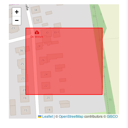
+
−
Leaflet
|
©
OpenStreetMap
contributors ©
GISCO