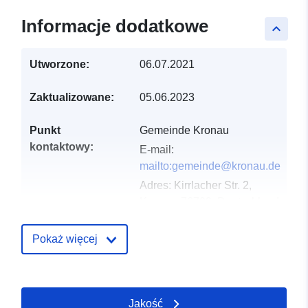
Informacje dodatkowe
keyboard_arrow_up
Utworzone:
06.07.2021
Zaktualizowane:
05.06.2023
Punkt
Gemeinde Kronau
kontaktowy:
E-mail:
mailto:gemeinde@kronau.de
Adres:
Kirrlacher Str. 2,
Kronau, 76709, Deutschland
URL:
http://www.kronau.de
Pokaż więcej
Zapis katalogu:
Dodany do data.europa.eu:
21
February 2026
Zaktualizowano dane.europa.eu:
Jakość