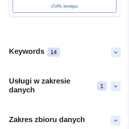
URL dostępu
Keywords
14
keyboard_arrow_down
Usługi w zakresie
1
keyboard_arrow_down
danych
Zakres zbioru danych
keyboard_arrow_up