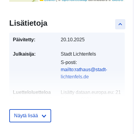
Lisätietoja
keyboard_arrow_up
Päivitetty:
20.10.2025
Julkaisija:
Stadt Lichtenfels
S-posti:
mailto:rathaus@stadt-
lichtenfels.de
Luetteloluetteloa
Lisätty dataan.europa.eu:
21
koskeva rekisteri:
February 2026
Päivitetty data.europa.eu:
25
July 2026
Näytä lisää
Alueellinen:
Koordinaatit:
[ [ 8.81616,