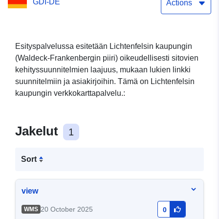
GDI-DE
Actions
Esityspalvelussa esitetään Lichtenfelsin kaupungin
(Waldeck-Frankenbergin piiri) oikeudellisesti sitovien
kehityssuunnitelmien laajuus, mukaan lukien linkki
suunnitelmiin ja asiakirjoihin. Tämä on Lichtenfelsin
kaupungin verkkokarttapalvelu.:
Jakelut
1
Sort
view
20 October 2025
WMS
0