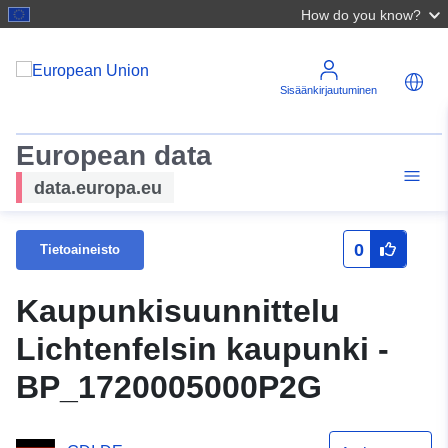
How do you know?
Sisäänkirjautuminen
European data
data.europa.eu
0
Tietoaineisto
Kaupunkisuunnittelu
Lichtenfelsin kaupunki -
BP_1720005000P2G