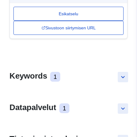
Esikatselu
Sivustoon siirtymisen URL
Keywords
1
keyboard_arrow_down
Datapalvelut
1
keyboard_arrow_down