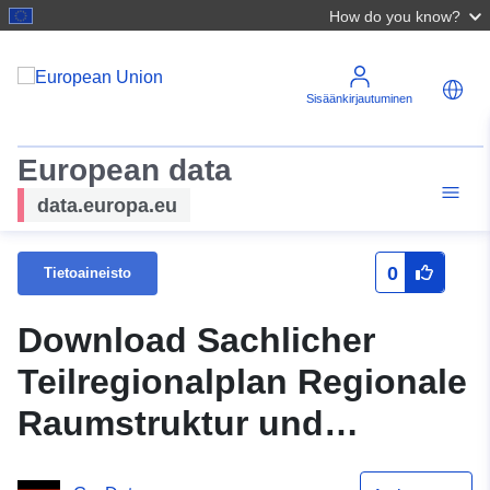
How do you know?
Sisäänkirjautuminen
European data
data.europa.eu
0
Tietoaineisto
Download Sachlicher
Teilregionalplan Regionale
Raumstruktur und
Grundfunktionale