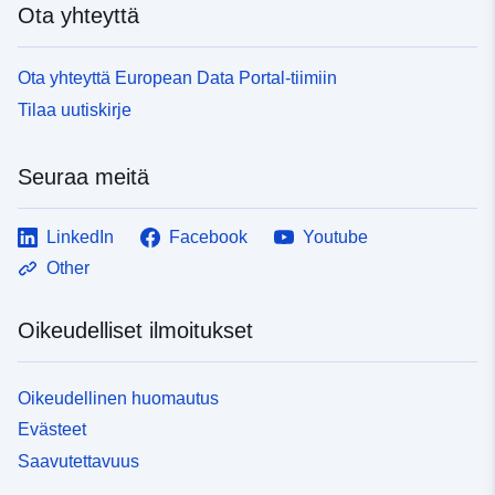
d205b29246b2
Ota yhteyttä
uriRef:
http://data.europa.eu/88u/dataset/
Ota yhteyttä European Data Portal-tiimiin
2b6b-488d-9bf5-d205b29246b2
Tilaa uutiskirje
Kertymän
other
jaksottaisuus:
Seuraa meitä
LinkedIn
Facebook
Youtube
Other
Oikeudelliset ilmoitukset
Oikeudellinen huomautus
Evästeet
Saavutettavuus