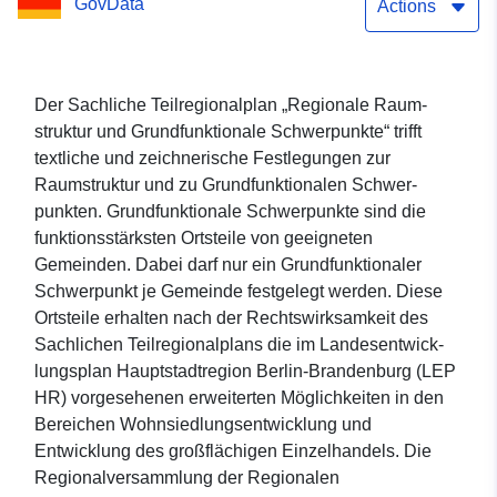
GovData
Schwerpunkte der Region
Actions
Oderland-Spree
Der Sachliche Teilregionalplan „Regionale Raum­
struktur und Grundfunktionale Schwerpunkte“ trifft
textliche und zeichnerische Festlegungen zur
Raumstruktur und zu Grundfunktionalen Schwer­­
punkten. Grundfunktionale Schwerpunkte sind die
funktionsstärksten Ortsteile von geeigneten
Gemeinden. Dabei darf nur ein Grundfunktionaler
Schwerpunkt je Gemeinde festgelegt werden. Diese
Ortsteile erhalten nach der Rechtswirksamkeit des
Sachlichen Teil­re­gio­nal­plans die im Landesent­wick­
lungs­plan Hauptstadtregion Berlin-Brandenburg (LEP
HR) vorgesehenen erweiterten Möglich­kei­ten in den
Bereichen Wohnsiedlungsentwicklung und
Entwicklung des großflächigen Einzelhan­dels. Die
Regionalversammlung der Regionalen