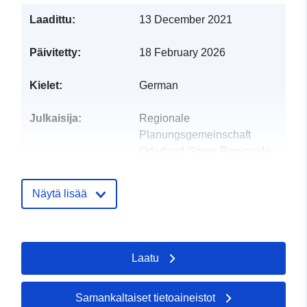
Laadittu:
13 December 2021
Päivitetty:
18 February 2026
Kielet:
German
Julkaisija:
Regionale
Planungsgemeinschaft
Oderland-Spree Regionale
Planungsstelle
S-posti:
post@rpg-oderland-
Näytä lisää
spree.de
Yhteyspisteet:
Gemeinsame
Landesplanung Berlin-
Laatu
Brandenburg (GL)
S-posti:
mailto:post@rpg-
Samankaltaiset tietoaineistot