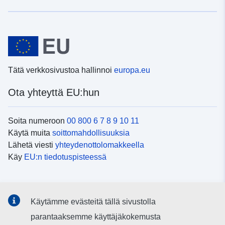
Tätä verkkosivustoa hallinnoi
europa.eu
Ota yhteyttä EU:hun
Soita numeroon
00 800 6 7 8 9 10 11
Käytä muita
soittomahdollisuuksia
Lähetä viesti
yhteydenottolomakkeella
Käy
EU:n tiedotuspisteessä
Sosiaalinen media
Käytämme evästeitä tällä sivustolla
EU
sosiaalisessa mediassa
parantaaksemme käyttäjäkokemusta