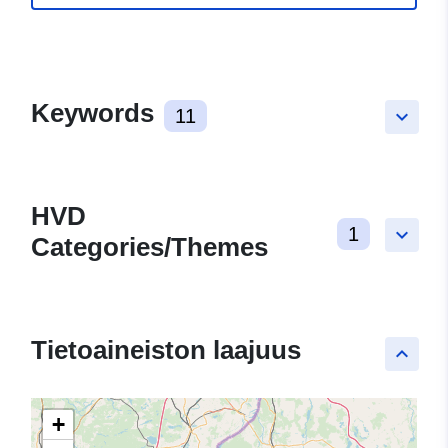
Keywords
11
keyboard_arrow_down
HVD
1
keyboard_arrow_down
Categories/Themes
Tietoaineiston laajuus
keyboard_arrow_up
+