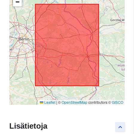
−
Leaflet
|
©
OpenStreetMap
contributors ©
GISCO
Lisätietoja
keyboard_arrow_up