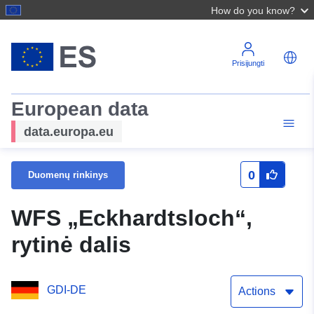
How do you know?
Prisijungti
European data
data.europa.eu
0
Duomenų rinkinys
WFS „Eckhardtsloch“,
rytinė dalis
GDI-DE
Actions