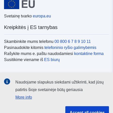
Svetainę tvarko
europa.eu
Kreipkitės į ES tarnybas
Skambinkite mums telefonu
00 800 6 7 8 9 10 11
Pasinaudokite kitomis
telefoninio ryšio galimybėmis
Rašykite mums e. paštu naudodamiesi
kontaktine forma
Susitikime viename iš
ES biurų
Socialiniai tinklai
Naudojame slapukus siekdami užtikrinti, kad jūsų
ES
socialinių tinklų kanalai
patirtis šioje svetainėje būtų geriausia
More info
ES institucijos ir įstaigos
Accept all cookies