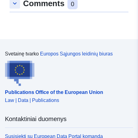
Comments
keyboard_arrow_down
48.686297 ], [ 9.0256,
0
48.686297 ], [ 9.0256,
48.6881235 ] ]
Rūšis:
Polygon
Atitinka:
Išteklius:
http://data.europa.eu/eli/reg/2009/
Svetainę tvarko
Europos Sąjungos leidinių biuras
uriRef:
http://data.europa.eu/88u/dataset/
0108-43fa-9e7c-b6ddee4532a7
Publications Office of the European Union
Law | Data | Publications
Kontaktiniai duomenys
Susisiekti su European Data Portal komanda