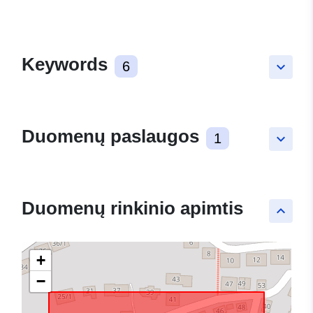
Keywords
6
keyboard_arrow_down
Duomenų paslaugos
1
keyboard_arrow_down
Duomenų rinkinio apimtis
keyboard_arrow_up
+
−