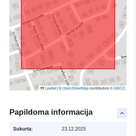
Leaflet
|
©
OpenStreetMap
contributors ©
GISCO
Papildoma informacija
keyboard_arrow_up
Sukurta:
23.12.2025