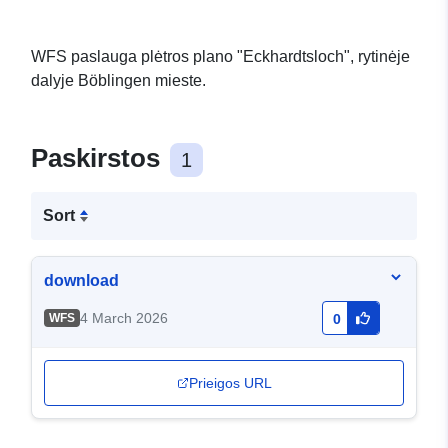
WFS paslauga plėtros plano "Eckhardtsloch", rytinėje
dalyje Böblingen mieste.
Paskirstos
1
Sort
download
4 March 2026
WFS
0
Prieigos URL