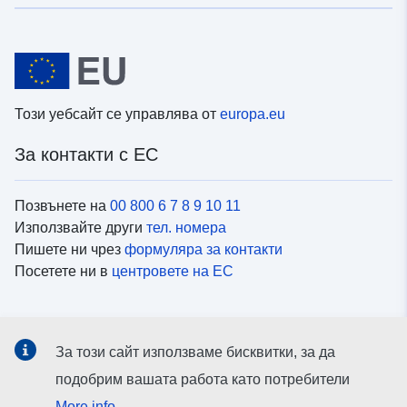
Този уебсайт се управлява от
europa.eu
За контакти с ЕС
Позвънете на
00 800 6 7 8 9 10 11
Използвайте други
тел. номера
Пишете ни чрез
формуляра за контакти
Посетете ни в
центровете на ЕС
Социални медии
За този сайт използваме бисквитки, за да
Вижте профили на ЕС в
социалните медии
подобрим вашата работа като потребители
More info