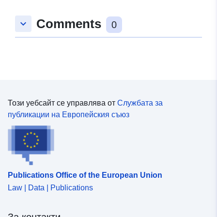
Пространствени
Координати:
[ [ 9.0055339,
Comments
keyboard_arrow_down
:
48.6423158 ], [ 9.0076406,
0
48.6423158 ], [ 9.0076406,
48.6394835 ], [ 9.0055339,
48.6394835 ], [ 9.0055339,
48.6423158 ] ]
Тип:
Polygon
Този уебсайт се управлява от
Службата за
Съответства на:
Ресурси:
публикации на Европейския съюз
http://data.europa.eu/eli/reg/2009/
uriRef:
http://data.europa.eu/88u/dataset/
56cb-4787-870b-7302fac6dc8e
Publications Office of the European Union
Law | Data | Publications
За контакти