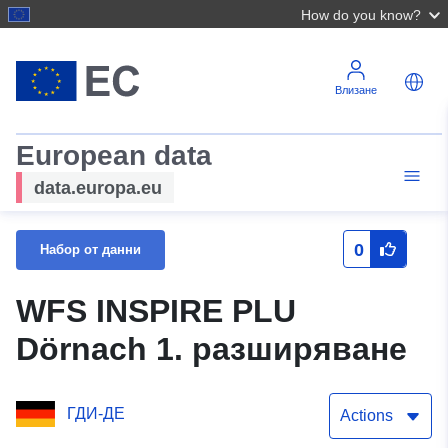
How do you know?
Влизане
European data
data.europa.eu
0
Набор от данни
WFS INSPIRE PLU
Dörnach 1. разширяване
ГДИ-ДЕ
Actions