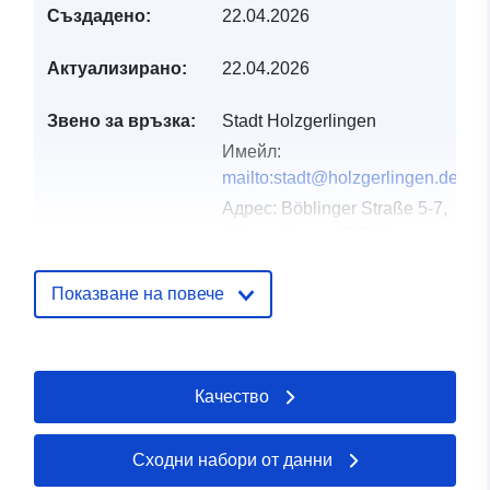
Създадено:
22.04.2026
Актуализирано:
22.04.2026
Звено за връзка:
Stadt Holzgerlingen
Имейл:
mailto:stadt@holzgerlingen.de
Адрес:
Böblinger Straße 5-7,
Holzgerlingen, 71088,
Deutschland
URL адрес:
Показване на повече
http://www.holzgerlingen.de
Каталожен
Добавено към data.europa.eu:
02
Качество
запис:
May 2026
Актуализирана на data.europa.eu
25 July 2026
Сходни набори от данни