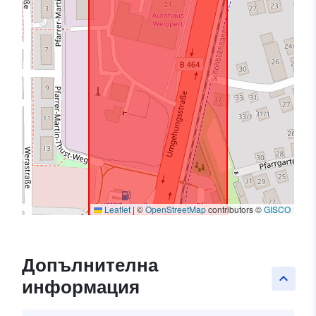
Leaflet
|
©
OpenStreetMap
contributors ©
GISCO
Допълнителна
keyboard_arrow_up
информация