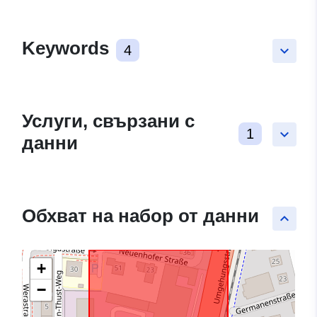
Keywords
4
keyboard_arrow_down
Услуги, свързани с
1
keyboard_arrow_down
данни
Обхват на набор от данни
keyboard_arrow_up
+
−