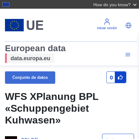
How do you know?
Iniciar sesión
European data
data.europa.eu
0
Conjunto de datos
WFS XPlanung BPL
«Schuppengebiet
Kuhwasen»