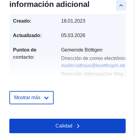
información adicional
keyboard_arrow_up
Creado:
18.01.2023
Actualizado:
05.03.2026
Puntos de
Gemeinde Böttigen
contacto:
Dirección de correo electrónico:
mailto:rathaus@boettingen.de
Dirección:
Allenspacher Weg 2,
Böttingen, 78583, Deutschland
URL:
http://www.boettingen.de
Mostrar más
Registro del
Añadido a data.europa.eu:
21
catálogo:
February 2026
Actualizado en data.europa.eu:
Calidad
25 July 2026