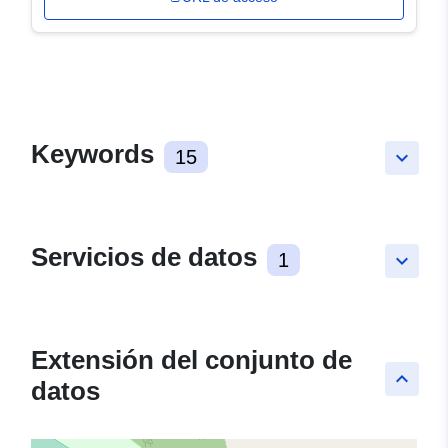
Keywords
15
keyboard_arrow_down
Servicios de datos
1
keyboard_arrow_down
Extensión del conjunto de
keyboard_arrow_up
datos