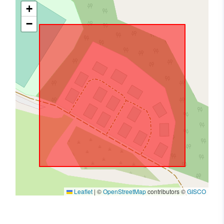
+
−
Leaflet
|
©
OpenStreetMap
contributors ©
GISCO