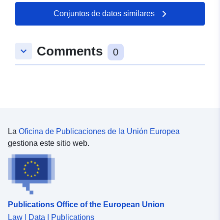
Conjuntos de datos similares
Espacial:
Coordenadas:
[ [ 8.819534,
48.1039906 ], [ 8.8210913,
48.1039906 ], [ 8.8210913,
Comments
keyboard_arrow_down
48.1029745 ], [ 8.819534,
0
48.1029745 ], [ 8.819534,
48.1039906 ] ]
Tipo:
Polygon
Conforme a:
Recurso:
http://data.europa.eu/eli/reg/2009/
La
Oficina de Publicaciones de la Unión Europea
gestiona este sitio web.
uriRef:
http://data.europa.eu/88u/dataset/
df5e-4995-9f05-ecf96c259276
Publications Office of the European Union
Law | Data | Publications